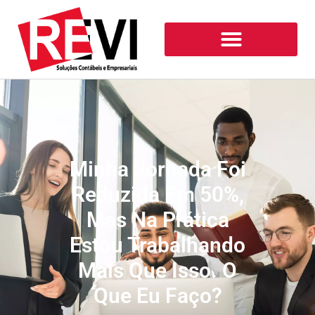
Minha Jornada Foi
Reduzida Em 50%,
Mas Na Prática
Estou Trabalhando
Mais Que Isso. O
Que Eu Faço?