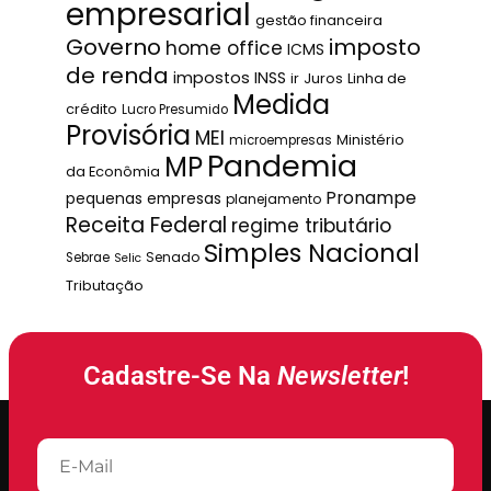
empresarial
gestão financeira
Governo
imposto
home office
ICMS
de renda
impostos
INSS
ir
Juros
Linha de
Medida
crédito
Lucro Presumido
Provisória
MEI
Ministério
microempresas
Pandemia
MP
da Econômia
Pronampe
pequenas empresas
planejamento
Receita Federal
regime tributário
Simples Nacional
Senado
Sebrae
Selic
Tributação
Cadastre-Se Na
Newsletter
!