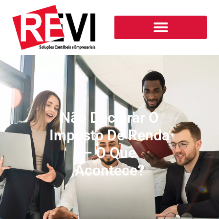
Não Declarar O
Imposto De Renda
– O Que
Acontece?