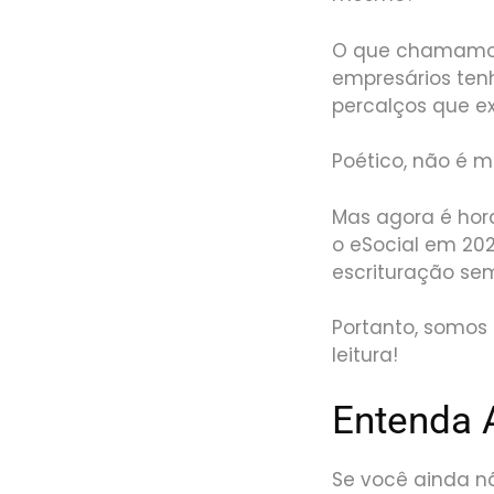
O que chamamos
empresários tenh
percalços que exi
Poético, não é 
Mas agora é hora
o eSocial em 20
escrituração se
Portanto, somos
leitura!
Entenda 
Se você ainda n