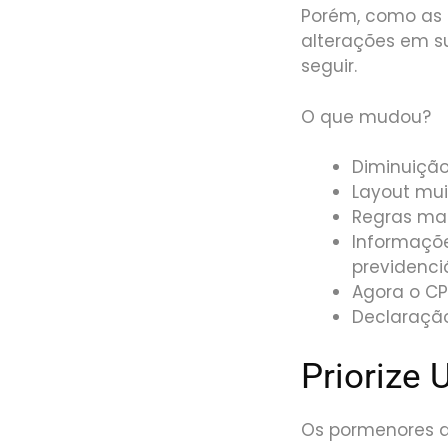
Porém, como as q
alterações em su
seguir.
O que mudou?
Diminuição
Layout mui
Regras mai
Informaçõe
previdenciá
Agora o CP
Declaraçã
Priorize
Os pormenores q