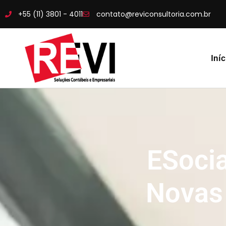
+55 (11) 3801 - 4011
contato@reviconsultoria.com.br
Iníc
ESocia
Novas