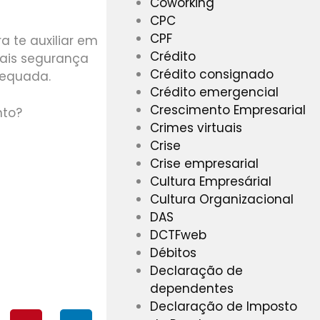
Coworking
CPC
CPF
 te auxiliar em
Crédito
mais segurança
Crédito consignado
dequada.
Crédito emergencial
Crescimento Empresarial
nto?
Crimes virtuais
Crise
Crise empresarial
Cultura Empresárial
Cultura Organizacional
DAS
O
DCTFweb
Débitos
Declaração de
dependentes
Declaração de Imposto