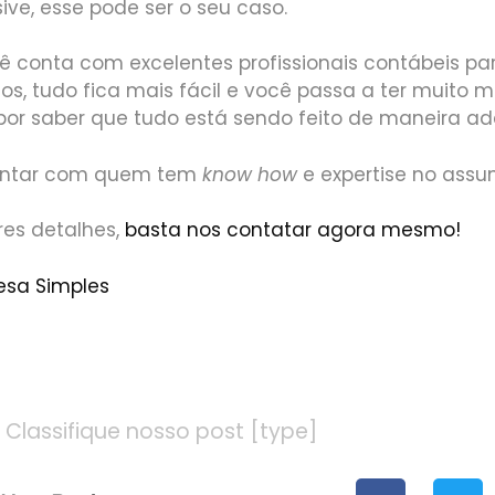
sive, esse pode ser o seu caso.
conta com excelentes profissionais contábeis para
os, tudo fica mais fácil e você passa a ter muito 
 por saber que tudo está sendo feito de maneira a
contar com quem tem
know how
e expertise no assu
res detalhes,
basta nos contatar agora mesmo!
esa Simples
ARA MAIS INFORMAÇÕES ENTRE EM CONTATO CONOSC
Classifique nosso post [type]