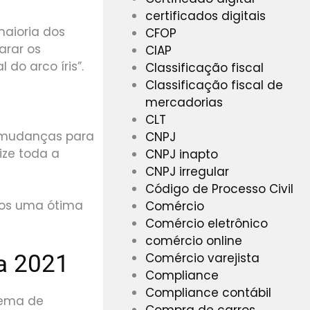
certificados digitais
aioria dos
CFOP
arar os
CIAP
 do arco íris”.
Classificação fiscal
Classificação fiscal de
mercadorias
CLT
s mudanças para
CNPJ
ize toda a
CNPJ inapto
CNPJ irregular
Código de Processo Civil
mos uma ótima
Comércio
Comércio eletrônico
comércio online
Comércio varejista
a 2021
Compliance
Compliance contábil
tema de
Compra de carros