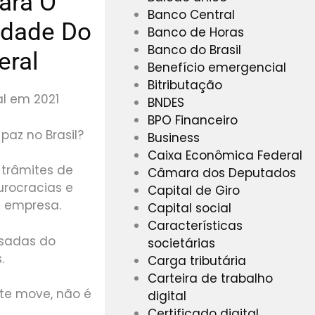
ara O
Banco Central
idade Do
Banco de Horas
Banco do Brasil
eral
Benefício emergencial
Bitributação
l em 2021
BNDES
BPO Financeiro
paz no Brasil?
Business
Caixa Econômica Federal
 trâmites de
Câmara dos Deputados
urocracias e
Capital de Giro
a empresa.
Capital social
Características
esadas do
societárias
.
Carga tributária
Carteira de trabalho
 te move, não é
digital
Certificado digital