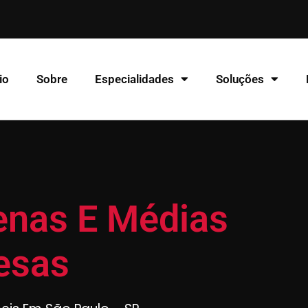
io
Sobre
Especialidades
Soluções
enas E Médias
esas