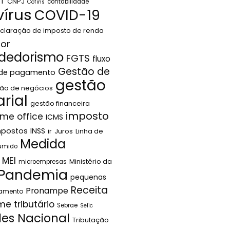
LT
CNPJ
contabilidade
Cofins
írus
COVID-19
claração de imposto de renda
or
dedorismo
FGTS
fluxo
Gestão de
 de pagamento
gestão
ão de negócios
rial
gestão financeira
imposto
me office
ICMS
mpostos
INSS
ir
Juros
Linha de
Medida
sumido
MEI
Ministério da
microempresas
Pandemia
pequenas
Receita
Pronampe
jamento
me tributário
Sebrae
Selic
les Nacional
Tributação