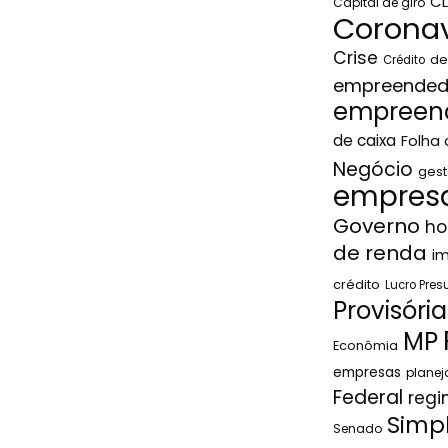
C
Capital de giro
Coronav
Crise
de
Crédito
empreended
empreen
de caixa
Folha
Negócio
gest
empresa
Governo
ho
de renda
i
crédito
Lucro Pre
Provisória
MP
Econômia
empresas
plane
Federal
regi
Simp
Senado