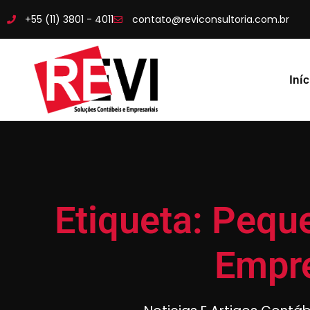
+55 (11) 3801 - 4011
contato@reviconsultoria.com.br
Iníc
Etiqueta: Pequ
Empr