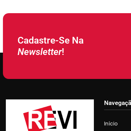
Cadastre-Se Na
Newsletter
!
Navegaç
Início