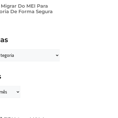
a Migrar Do MEI Para
oria De Forma Segura
ias
s