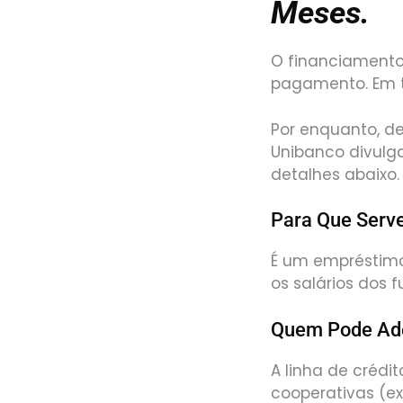
Meses.
O financiamento
pagamento. Em t
Por enquanto, de
Unibanco divulg
detalhes abaixo.
Para Que Serve
É um empréstimo
os salários dos 
Quem Pode Ade
A linha de crédi
cooperativas (ex