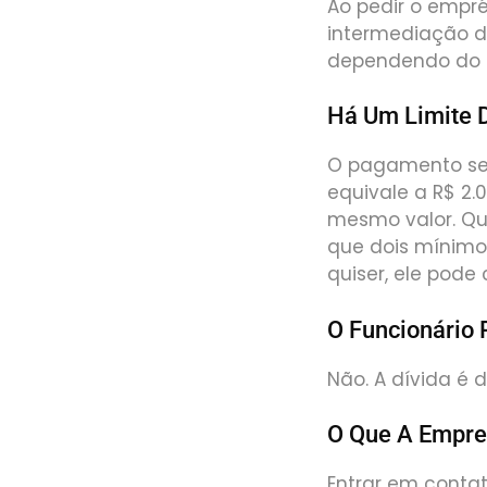
Ao pedir o empré
intermediação da
dependendo do p
Há Um Limite D
O pagamento será
equivale a R$ 2
mesmo valor. Q
que dois mínimos
quiser, ele pode
O Funcionário 
Não. A dívida é 
O Que A Empres
Entrar em conta