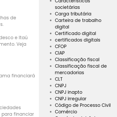
Características
societárias
Carga tributária
lhas de
Carteira de trabalho
s.
digital
Certificado digital
desco e Itaú
certificados digitais
mento. Veja
CFOP
CIAP
Classificação fiscal
Classificação fiscal de
mercadorias
rama financiará
CLT
CNPJ
CNPJ inapto
CNPJ irregular
Código de Processo Civil
ociedades
Comércio
 para financiar