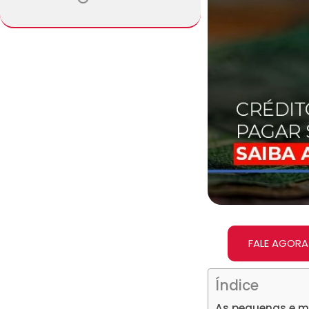
FALE AGORA
Índice
As pequenas e mé