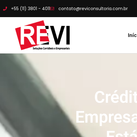
+55 (11) 3801 - 4011
contato@reviconsultoria.com.br
Iníc
Crédi
Empresa
Está