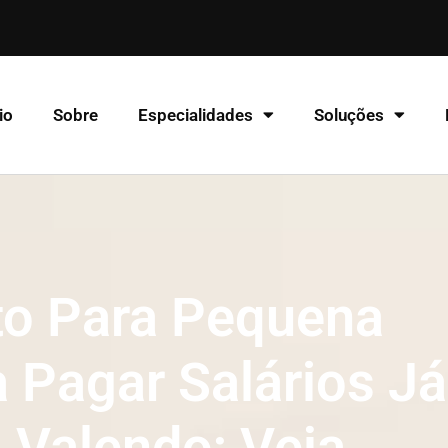
io
Sobre
Especialidades
Soluções
to Para Pequena
 Pagar Salários Já
 Valendo; Veja