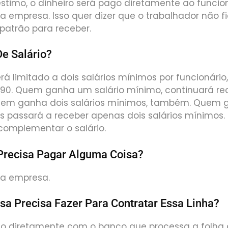
stimo, o dinheiro será pago diretamente ao funcio
 empresa. Isso quer dizer que o trabalhador não f
atrão para receber.
e Salário?
 limitado a dois salários mínimos por funcionário,
.090. Quem ganha um salário mínimo, continuará r
uem ganha dois salários mínimos, também. Quem 
 passará a receber apenas dois salários mínimos. 
 complementar o salário.
Precisa Pagar Alguma Coisa?
da empresa.
a Precisa Fazer Para Contratar Essa Linha?
to diretamente com o banco que processa a folh