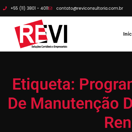
+55 (11) 3801 - 4011
contato@reviconsultoria.com.br
Iníc
Etiqueta: Progr
De Manutenção D
Ren