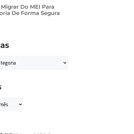
a Migrar Do MEI Para
oria De Forma Segura
ias
s