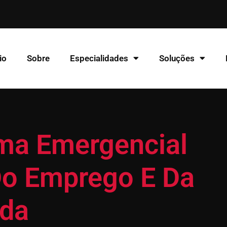
io
Sobre
Especialidades
Soluções
ama Emergencial
o Emprego E Da
da