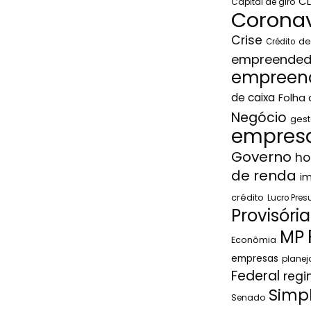
C
Capital de giro
Coronav
Crise
de
Crédito
empreended
empreen
de caixa
Folha
Negócio
gest
empresa
Governo
ho
de renda
i
crédito
Lucro Pre
Provisória
MP
Econômia
empresas
plane
Federal
regi
Simp
Senado