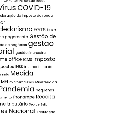
LT
CNPJ
contabilidade
Cofins
írus
COVID-19
claração de imposto de renda
or
dedorismo
FGTS
fluxo
Gestão de
 de pagamento
gestão
ão de negócios
rial
gestão financeira
imposto
me office
ICMS
mpostos
INSS
ir
Juros
Linha de
Medida
sumido
MEI
Ministério da
microempresas
Pandemia
pequenas
Receita
Pronampe
jamento
me tributário
Sebrae
Selic
les Nacional
Tributação