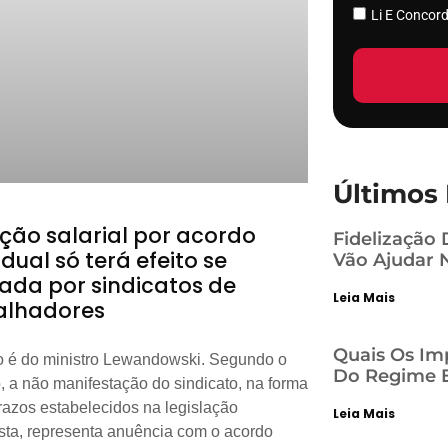
Li E Conco
Últimos 
ção salarial por acordo
Fidelização 
idual só terá efeito se
Vão Ajudar 
dada por sindicatos de
Leia Mais
alhadores
Quais Os Im
 é do ministro Lewandowski. Segundo o
Do Regime E
o, a não manifestação do sindicato, na forma
razos estabelecidos na legislação
Leia Mais
ista, representa anuência com o acordo