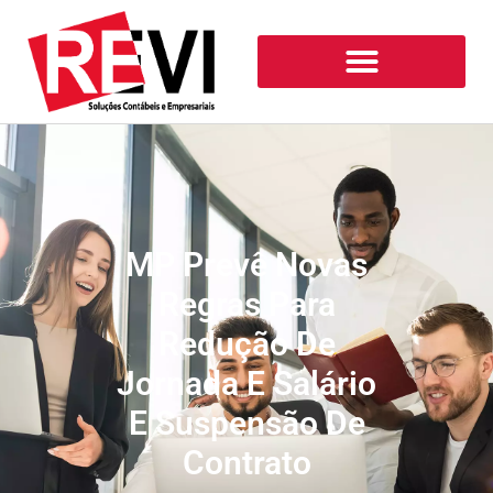
MP Prevê Novas
Regras Para
Redução De
Jornada E Salário
E Suspensão De
Contrato