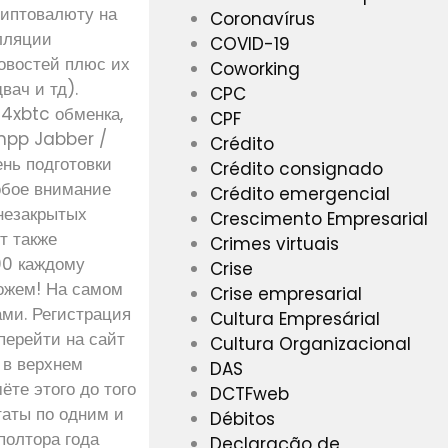
риптовалюту на
Coronavírus
лляции
COVID-19
овостей плюс их
Coworking
вач и тд).
CPC
4xbtc обменка,
CPF
mpp Jabber /
Crédito
нь подготовки
Crédito consignado
обое внимание
Crédito emergencial
незакрытых
Crescimento Empresarial
т также
Crimes virtuais
000 каждому
Crise
можем! На самом
Crise empresarial
ми. Регистрация
Cultura Empresárial
перейти на сайт
Cultura Organizacional
 в верхнем
DAS
ёте этого до того
DCTFweb
таты по одним и
Débitos
 полтора года
Declaração de