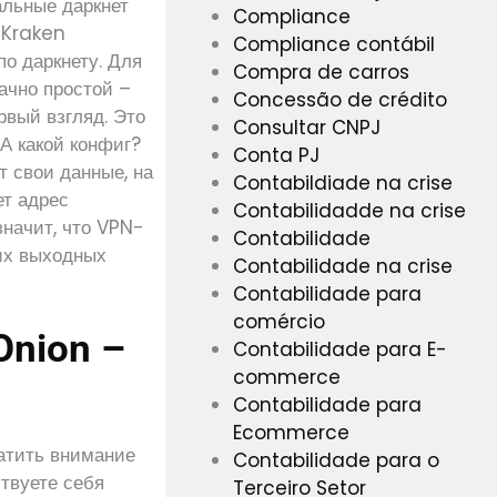
альные даркнет
Compliance
е Kraken
Compliance contábil
по даркнету. Для
Compra de carros
ачно простой –
Concessão de crédito
ервый взгляд. Это
Consultar CNPJ
А какой конфиг?
Conta PJ
т свои данные, на
Contabildiade na crise
ет адрес
Contabilidadde na crise
значит, что VPN-
Contabilidade
их выходных
Contabilidade na crise
Contabilidade para
comércio
Onion –
Contabilidade para E-
commerce
Contabilidade para
Ecommerce
ратить внимание
Contabilidade para o
ствуете себя
Terceiro Setor