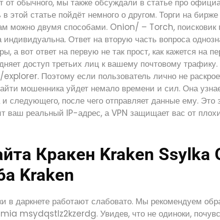
т от обычного, мы также обсуждали в статье про офици
ь в этой статье пойдёт немного о другом. Торги на бирж
ам можно двумя способами. Onion/ – Torch, поисковик 
а индивидуальна. Ответ на вторую часть вопроса однозн
, а вот ответ на первую не так прост, как кажется на п
няет доступ третьих лиц к вашему почтовому трафику. 
explorer. Поэтому если пользователь лично не раскрое
зайти мошенника уйдет немало времени и сил. Она узна
и следующего, после чего отправляет данные ему. Это 
ит ваш реальный IP-адрес, а VPN защищает вас от плох
йта Кракен Kraken Ssylka 
6а Kraken
ики в даркнете работают слабовато. Мы рекомендуем об
hmia msydqstlz2kzerdg. Увидев, что не одиноки, почув