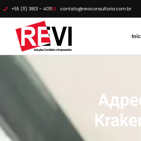
+55 (11) 3801 - 4011
contato@reviconsultoria.com.br
Iníc
Адре
Krake