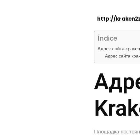
http://kraken
Índice
Адрес сайта краке
Адрес сайта кра
Адр
Krak
Площадка постоянн