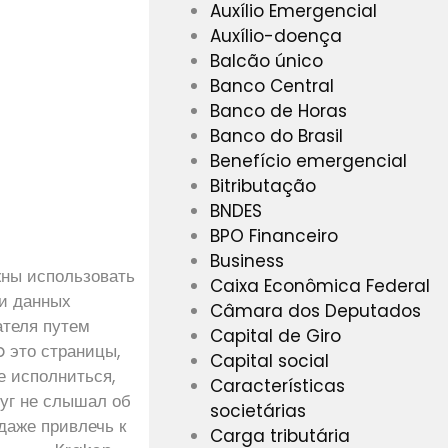
Auxílio Emergencial
Auxílio-doença
Balcão único
Banco Central
Banco de Horas
Banco do Brasil
Benefício emergencial
Bitributação
BNDES
BPO Financeiro
Business
жны использовать
Caixa Econômica Federal
ли данных
Câmara dos Deputados
ателя путем
Capital de Giro
 это страницы,
Capital social
е исполниться,
Características
руг не слышал об
societárias
 даже привлечь к
Carga tributária