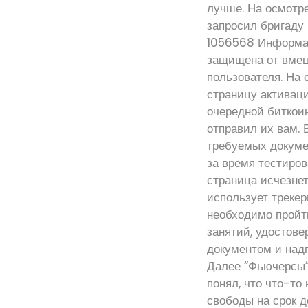
лучше. На осмотр
запросил бригаду
1056568 Информац
защищена от вмеш
пользователя. На
страницу активаци
очередной биткоин
отправил их вам. 
требуемых докуме
за время тестиров
страница исчезнет
использует треке
необходимо пройт
занятий, удостове
документом и над
Далее “Фьючерсы”
понял, что что-то
свободы на срок д