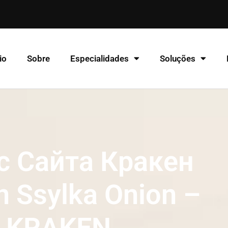
io
Sobre
Especialidades
Soluções
с Сайта Кракен
n Ssylka Onion –
KRAKEN.