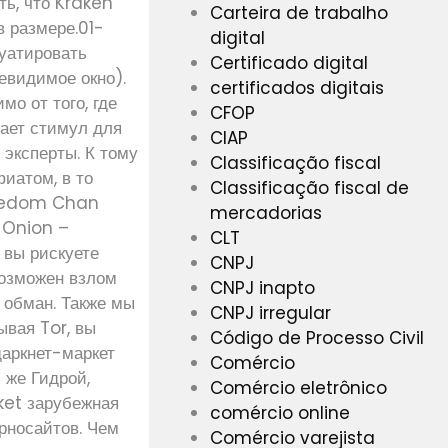
ть, что Kraken
Carteira de trabalho
 размере.01-
digital
уатировать
Certificado digital
евидимое окно).
certificados digitais
о от того, где
CFOP
дает стимул для
CIAP
 эксперты. К тому
Classificação fiscal
иатом, в то
Classificação fiscal de
Freedom Chan
mercadorias
 Onion –
CLT
е вы рискуете
CNPJ
возможен взлом
CNPJ inapto
й обман. Также мы
CNPJ irregular
ывая Tor, вы
Código de Processo Civil
даркнет-маркет
Comércio
 же Гидрой,
Comércio eletrônico
ket зарубежная
comércio online
орносайтов. Чем
Comércio varejista