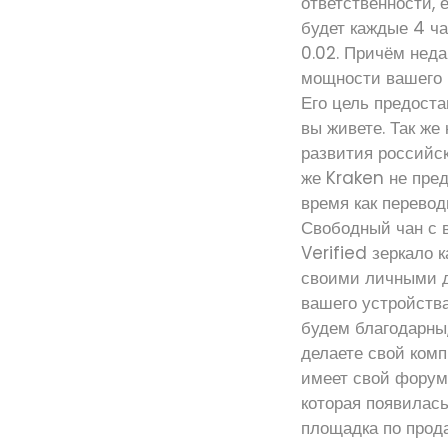
ответственности, 
будет каждые 4 ч
0.02. Причём нед
мощности вашего к
Его цель предоста
вы живете. Так же
развития российск
же Kraken не пре
время как перево
Свободный чан с 
Verified зеркало 
своими личными д
вашего устройства
будем благодарны,
делаете свой ком
имеет свой форум,
которая появилас
площадка по прода