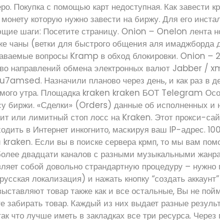
ро. Покупка с помощью карт недоступная. Как завести к
монету которую нужно завести на биржу. Для его инста
щие шаги: Посетите страницу. Onion – Onelon лента н
же чаны (ветки для быстрого общения аля имаджборда д
аваемые вопросы Kramp в обход блокировки. Onion – 2
во направлений обмена электронных валют Jabber / x
amsed. Назначили планово через день, и как раз в де
амого утра. Площадка kraken kraken БОТ Telegram Ос
у биржи. «Сделки» (Orders) данные об исполненных и 
ит или лимитный стоп лосс на Kraken. Этот прокси-сай
одить в Интернет инкогнито, маскируя ваш IP-адрес. 1
 kraken. Если вы в поиске сервера крмп, то мы вам по
более двадцати каналов с разными музыкальными жанра
вляет собой довольно страндартную процедуру – нужно 
усская локализация) и нажать кнопку “создать аккаунт”
выставляют товар также как и все остальные, Вы не пойм
те забирать товар. Каждый из них выдает разные резуль
так что лучше иметь в закладках все три ресурса. Через