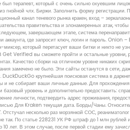
е был терапевт, который с очень сильно охуевшим лицо
 из гнойной члх. Биржи. Заполнить форму регистрации.
ионный канал теневого рынка кракен, вход – зеркалао
ательства правительства и злонамеренных атак, чтобы
 следующем, завершающем этапе, система перенаправит
и аккаунта, где запросит ключ, логин и пароль. Onion –
-миксер, который перетасует ваши битки и никто не узна
В Get Verified вы сможете пройти и остальные уровни,
нтах. Качество сборки на отличном уровне никаких скр
ания замечено не было. Эти сайты останутся в сети, да
. DuckDuckGo крупнейшая поисковая система в даркнет
ры и не собирает ваши личные данные. Для прохождения
и базовый уровень и дополнительно предоставить: спра
рение личности, подтвердить адрес проживания, предос
писью Для Kraken текущая дата. Борды/Чаны. Относите
. Отстучал несколько раз морзянкой СОС, реаниматоло
 не так. По статье 228231 УК РФ штраф до 1 млн рублей
о 10 лет. В этом случае, после первой стадии ему зачис