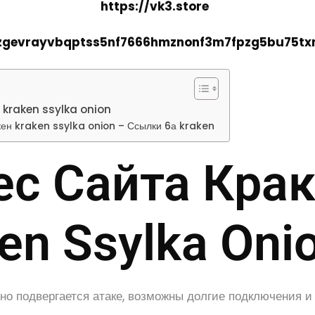
https://vk3.store
2zgevrayvbqptss5nf7666hmznonf3m7fpzg5bu75tx
н kraken ssylka onion
кен kraken ssylka onion – Ссылки 6а kraken
ес Сайта Кра
en Ssylka Oni
о подвергается атаке, возможны долгие подключения и 