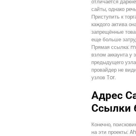
отличается даркне
сайты, однако реч
Приступить к торг
каждого актива он
запрещённые товары
еще больше затруд
Прямая ссылка: m/
взлом аккаунта у 
предыдущего узла 
провайдер не вид
узлов Tor.
Адрес Са
Ссылки 
Конечно, поисков
на эти проекты: A