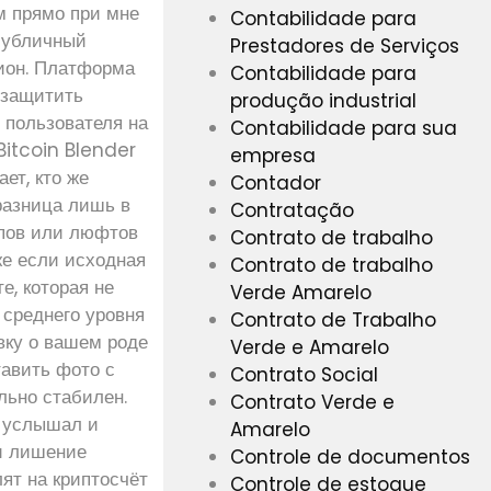
м прямо при мне
Contabilidade para
 Публичный
Prestadores de Serviços
нион. Платформа
Contabilidade para
 защитить
produção industrial
 пользователя на
Contabilidade para sua
 Bitcoin Blender
empresa
ет, кто же
Contador
 разница лишь в
Contratação
ипов или люфтов
Contrato de trabalho
же если исходная
Contrato de trabalho
е, которая не
Verde Amarelo
 среднего уровня
Contrato de Trabalho
вку о вашем роде
Verde e Amarelo
тавить фото с
Contrato Social
льно стабилен.
Contrato Verde e
г услышал и
Amarelo
 и лишение
Controle de documentos
лят на криптосчёт
Controle de estoque