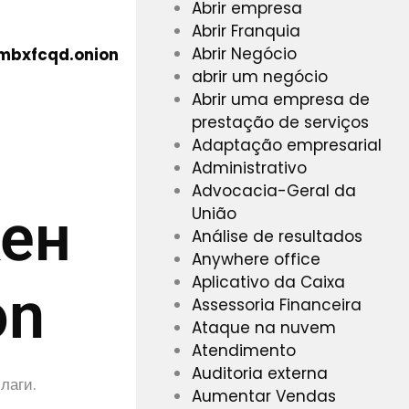
Abrir empresa
Abrir Franquia
Abrir Negócio
mbxfcqd.onion
abrir um negócio
Abrir uma empresa de
prestação de serviços
Adaptação empresarial
Administrativo
Advocacia-Geral da
кен
União
Análise de resultados
Anywhere office
Aplicativo da Caixa
on
Assessoria Financeira
Ataque na nuvem
Atendimento
Auditoria externa
лаги.
Aumentar Vendas