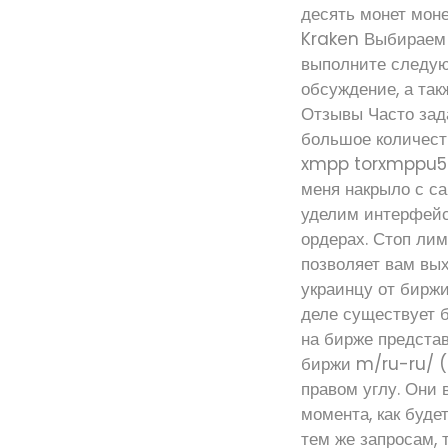
десять монет моне
Kraken Выбираем 
выполните следую
обсуждение, а так
Отзывы Часто зад
большое количест
xmpp torxmppu5u7
меня накрыло с с
уделим интерфейс
ордерах. Стоп лим
позволяет вам вых
украинцу от биржи
деле существует 
на бирже предста
биржи m/ru-ru/ (р
правом углу. Они 
момента, как буде
тем же запросам, 