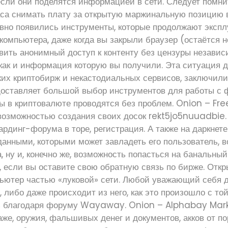
если они поделятся информацией в сети. Следует помни
аса снимать плату за открытую маржинальную позицию в
авно появились инструменты, которые продолжают экспл
омпьютера, даже когда вы закрыли браузер (остаётся н
вить анонимный доступ к контенту без цензуры независим
 как и информация которую вы получили. Эта ситуация 
их криптобирж и некастодиальных сервисов, заключили
доставляет большой выбор инструментов для работы с ф
ды в криптовалюте проводятся без проблем. Onion – 
возможностью создания своих досок rekt5jo5nuuadbie.
кардинг-форума в торе, регистрация. А также на даркнет
анными, которыми может завладеть его пользователь, 
, ну и, конечно же, возможность попасться на банальны
 если вы оставите свою обратную связь по бирже. Откр
пьютер частью «луковой» сети. Любой уважающий себя 
 либо даже происходит из него, как это произошло с той
ь благодаря форуму Wayaway. Onion – Alphabay Mar
же, оружия, фальшивых денег и документов, акков от п