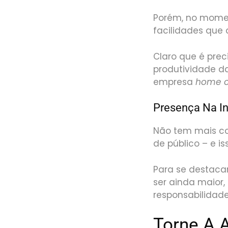
Porém, no momen
facilidades que
Claro que é prec
produtividade d
empresa
home o
Presença Na I
Não tem mais co
de público – e 
Para se destaca
ser ainda maior,
responsabilidade
Torne A 