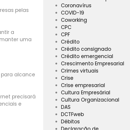
Coronavírus
resas pelas
COVID-19
Coworking
CPC
ntir a
CPF
, manter uma
Crédito
Crédito consignado
Crédito emergencial
Crescimento Empresarial
Crimes virtuais
a para alcance
Crise
Crise empresarial
Cultura Empresárial
net precisará
Cultura Organizacional
enciais e
DAS
DCTFweb
Débitos
Declaração de