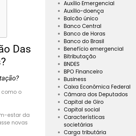
Auxílio Emergencial
Auxílio-doença
Balcão único
Banco Central
Banco de Horas
Banco do Brasil
ão Das
Benefício emergencial
Bitributação
s?
BNDES
BPO Financeiro
ptação?
Business
Caixa Econômica Federal
ro como o
Câmara dos Deputados
Capital de Giro
Capital social
em-estar da
Características
asse novas
societárias
Carga tributária