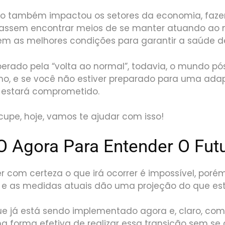
io também impactou os setores da economia, faz
sassem encontrar meios de se manter atuando a
 as melhores condições para garantir a saúde d
erado pela “volta ao normal”, todavia, o mundo pó
o, e se você não estiver preparado para uma adap
 estará comprometido.
cupe, hoje, vamos te ajudar com isso!
O Agora Para Entender O Fut
er com certeza o que irá ocorrer é impossível, porém
e as medidas atuais dão uma projeção do que está
e já está sendo implementado agora e, claro, co
 forma efetiva de realizar essa transição sem se