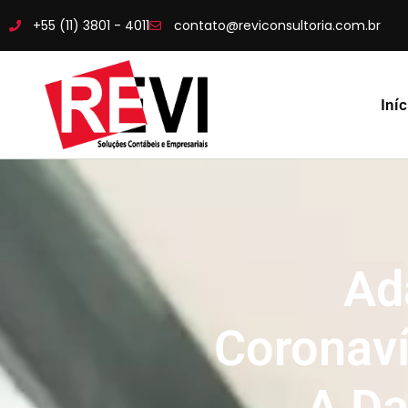
+55 (11) 3801 - 4011
contato@reviconsultoria.com.br
Iníc
Ad
Coronaví
A Da