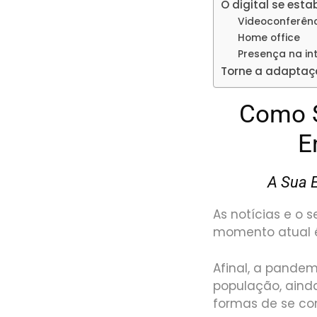
O digital se esta
Videoconferên
Home office
Presença na in
Torne a adaptaçã
Como S
E
A Sua 
As notícias e o 
momento atual é
Afinal, a pande
população, aind
formas de se co