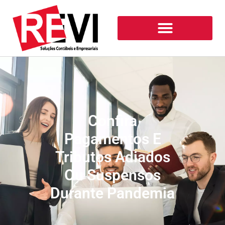
Confira
Pagamentos E
Tributos Adiados
Ou Suspensos
Durante Pandemia