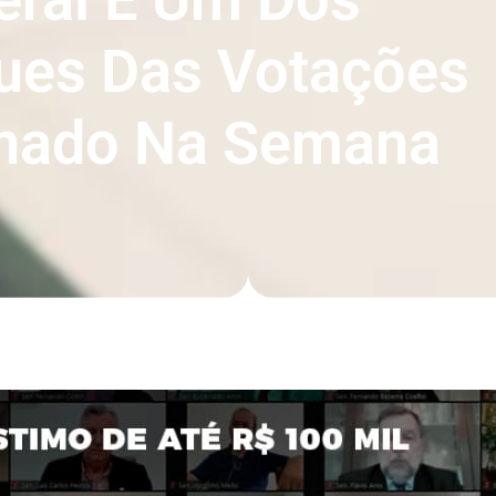
ues Das Votações
nado Na Semana