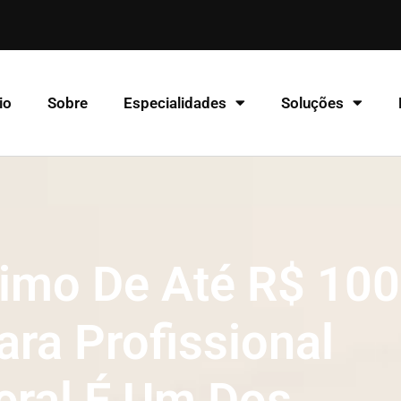
io
Sobre
Especialidades
Soluções
imo De Até R$ 100
ara Profissional
eral É Um Dos