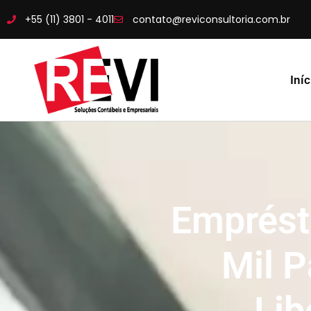
+55 (11) 3801 - 4011
contato@reviconsultoria.com.br
Iníc
Emprést
Mil P
Lib