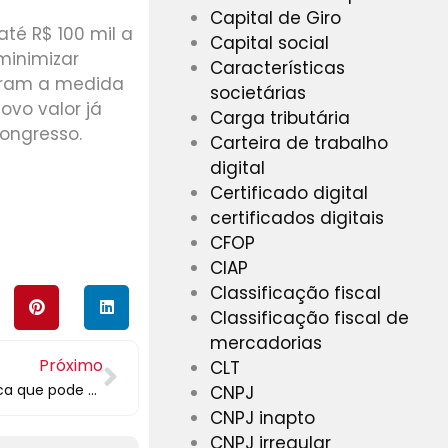
Capital de Giro
té R$ 100 mil a
Capital social
minimizar
Características
aram a medida
societárias
novo valor já
Carga tributária
ongresso.
Carteira de trabalho
digital
Certificado digital
certificados digitais
CFOP
CIAP
Classificação fiscal
Classificação fiscal de
mercadorias
Próximo
CLT
Cash RunWay: Conheça a técnica que pode salvar as empresas da crise
CNPJ
CNPJ inapto
CNPJ irregular