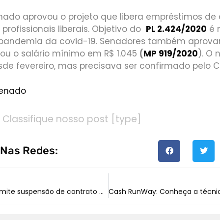
nado aprovou o projeto que libera empréstimos de a
 profissionais liberais. Objetivo do
PL 2.424/2020
é 
a pandemia da covid-19. Senadores também aprov
ixou o salário mínimo em R$ 1.045
(
MP 919/2020
). O 
de fevereiro, mas precisava ser confirmado pelo C
Senado
Classifique nosso post [type]
 Nas Redes:
Medida que permite suspensão de contrato de trabalho é prorrogada