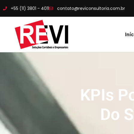
+55 (11) 3801 - 4011
contato@reviconsultoria.com.br
Iníc
KPIs P
Do S