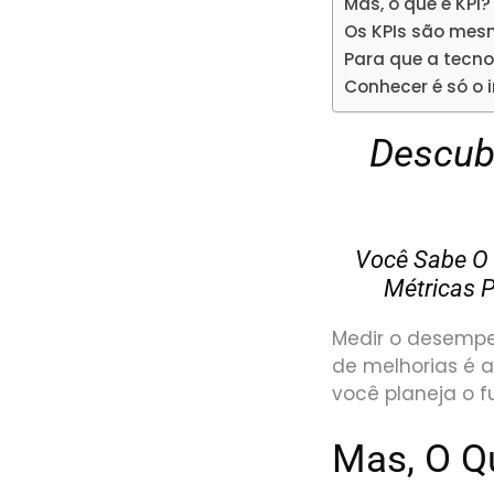
Mas, o que é KPI?
Os KPIs são mes
Para que a tecnol
Conhecer é só o 
Descub
Você Sabe O
Métricas P
Medir o desempe
de melhorias é 
você planeja o fu
Mas, O Q