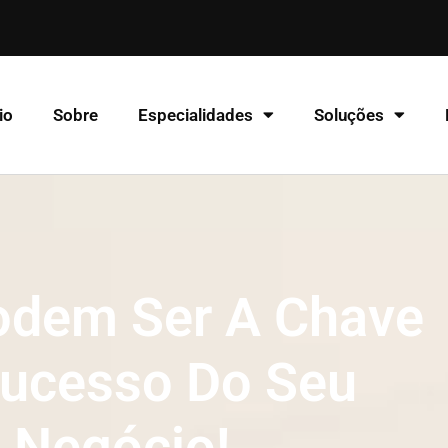
io
Sobre
Especialidades
Soluções
odem Ser A Chave
ucesso Do Seu
Negócio!