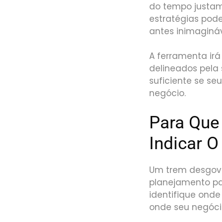
do tempo justam
estratégias pode
antes inimagináv
A ferramenta ir
delineados pela 
suficiente se se
negócio.
Para Que 
Indicar 
Um trem desgove
planejamento pa
identifique onde
onde seu negóci