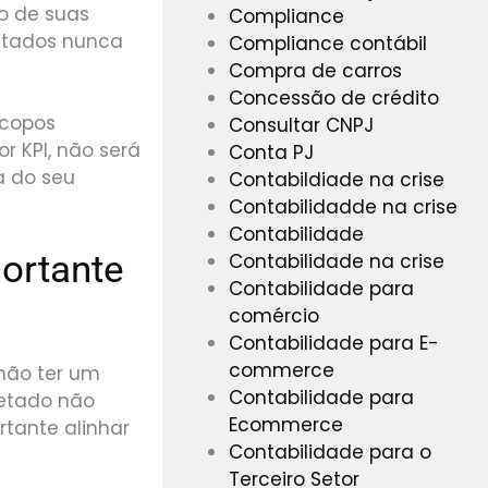
o de suas
Compliance
ultados nunca
Compliance contábil
Compra de carros
Concessão de crédito
scopos
Consultar CNPJ
r KPI, não será
Conta PJ
a do seu
Contabildiade na crise
Contabilidadde na crise
Contabilidade
portante
Contabilidade na crise
Contabilidade para
comércio
Contabilidade para E-
commerce
não ter um
Contabilidade para
letado não
Ecommerce
rtante alinhar
Contabilidade para o
Terceiro Setor