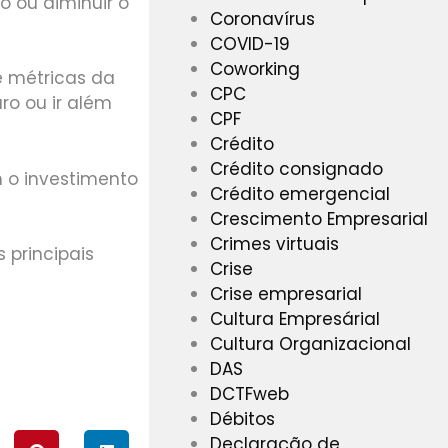
 ou diminuir o
Coronavírus
COVID-19
Coworking
e métricas da
CPC
ro ou ir além
CPF
Crédito
Crédito consignado
m o investimento
Crédito emergencial
Crescimento Empresarial
Crimes virtuais
 principais
Crise
Crise empresarial
Cultura Empresárial
Cultura Organizacional
DAS
DCTFweb
Débitos
Declaração de