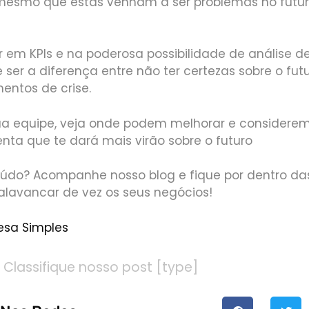
mesmo que estas venham a ser problemas no futuro
r em KPIs e na poderosa possibilidade de análise d
ser a diferença entre não ter certezas sobre o futu
ntos de crise.
sua equipe, veja onde podem melhorar e considere
ta que te dará mais virão sobre o futuro
údo? Acompanhe nosso blog e fique por dentro das
alavancar de vez os seus negócios!
esa Simples
Classifique nosso post [type]