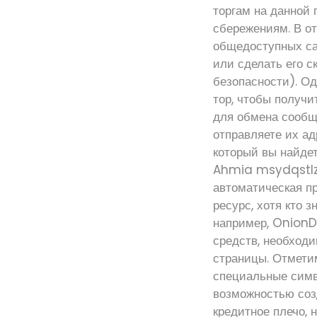
торгам на данной
сбережениям. В от
общедоступных сай
или сделать его 
безопасности). Од
тор, чтобы получи
для обмена сообщ
отправляете их ад
который вы найдет
Ahmia msydqstlz2
автоматическая п
ресурс, хотя кто 
например, OnionDi
средств, необходи
страницы. Отмети
специальные симв
возможностью соз
кредитное плечо, 