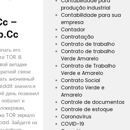
Contabilidade para
produção industrial
Contabilidade para sua
cc –
empresa
Contador
p.cc
Contratação
Contrato de trabalho
елать его
Contrato de trabalho
ти TOR. В
Verde Amarelo
рвой вкладке
Contrato de Trabalho
братной связи
Verde e Amarelo
дать анонимный
Contrato Social
eddit значился
Contrato Verde e
ий день позвонил
Amarelo
, поболит и
Controle de documentos
блокирован,
Controle de estoque
ка TOR зеркало
Coronavírus
d. Зайдите на
COVID-19
 судебная