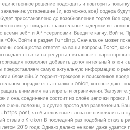
 единственное решение подождать и повторить попытку
аявление: устаревшие (и, возможно, все) ордера будут
будет приостановлено до возобновления торгов Все сре
иентов могут ожидать значительные задержки и сложно
о всеми веб- и API-сервисами. Введите капчу. Войти. 
на «ОК». Войти в раздел Funding. Сначала он может пок
лены сообщества ответят на ваши вопросы. Torch, как 
но выдает ссылки на ресурсы, связанные с наркоторговл
торизация позволяет добавить дополнительный ключ к 
ы предоставляем самую актуальную информацию о рынк
огии блокчейн. У торрент-трекеров и поисковиков врод
ательном порядке есть ссылки в onion, которые дают п
ращать внимания на запреты и ограничения. Загрузите, 
 как и она, соединение состоит из слоёв цепочки прокси.
ов очень полезны, а другие просто для развлечения. Ва
з https post, чтобы ключевые слова не появлялись в ж
ый отзыв о Kraken В последний раз подобный отказ в р
летом 2019 года: Однако далеко не всем даже удается 