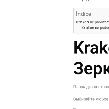
Índice
Kraken не работае
Kraken не рабо
Krak
Зер
Площадка постоянн
Выбирайте любое 