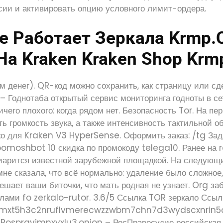
сии и активировать опцию условного лимит-ордера.
е Работает Зеркала Krmp.
а Kraken Kraken Shop Krm
 денег). QR-код можно сохранить, как страницу или сд
– Годнотаба открытый сервис мониторинга годноты в се
ичего плохого: когда рядом нет. Безопасность Tor. На пе
ь громкость звука, а также интенсивность тактильной о
ько для Kraken V3 HyperSense. Оформить заказ: /tg За
moshbot 10 скидка по промокоду telega10. Ранее на r
 пиарится известной зарубежной площадкой. На следующ
 мне сказала, что всё нормально: удаление было сложное
ешает ваши биточки, что мать родная не узнает. Org за
лами fo zerkalo-rutor. 3.6/5 Ссылка TOR зеркало Ссыл
hmxt5h3c2nruflvmerecwzzwbm7chn7d3wydscxnrin5oa
. Rospravjmnxyxlu3.onion – РосПравосудие российская