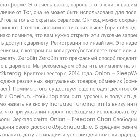
 платформе. Это очень важно, пароль это ключик к ваш
личие от Tor, она не может быть использована для пос
тов, а только скрытых сервисов. QR-код можно сохрани
скриншот. Степень анонимности в них выше (при соблюд
нако помните, что вам нужно открыть эти луковые запр
ть доступ к даркнету. Регистрация по инвайтам. Это на
ениями, в котором вы копируете/вставляете текст или 
ресату. ZeroBin ZeroBin это прекрасный способ поделит
е в даркнете. Мы рекомендуем обратить внимание на эт
kzerdg. Криптоинвестор с 2014 года. Onion – SleepWa
родажа различных виртуальных товаров, обменник (сом
знает). Помимо этого, существует еще не один десяток сб
r и Oneirun. Чтобы top повысить уровень и получить д
мо нажать на кнопку Increase funding limits внизу ин
м, что при указании пароля необходимо использовать б
олы. Зеркало сайта. Onion – Freedom Chan Свободны
дания своих досок rekt5jo5nuuadbie. В среднем режи
назначить дату активации и условия для отмены ордера