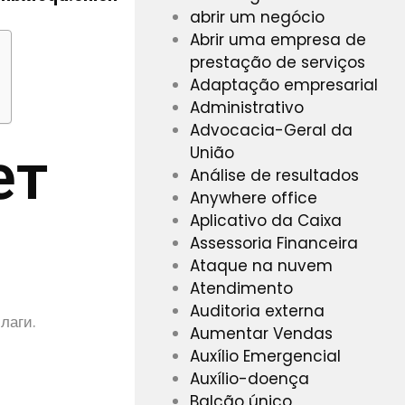
abrir um negócio
Abrir uma empresa de
prestação de serviços
Adaptação empresarial
Administrativo
Advocacia-Geral da
ет
União
Análise de resultados
Anywhere office
Aplicativo da Caixa
Assessoria Financeira
Ataque na nuvem
Atendimento
Auditoria externa
лаги.
Aumentar Vendas
Auxílio Emergencial
Auxílio-doença
Balcão único