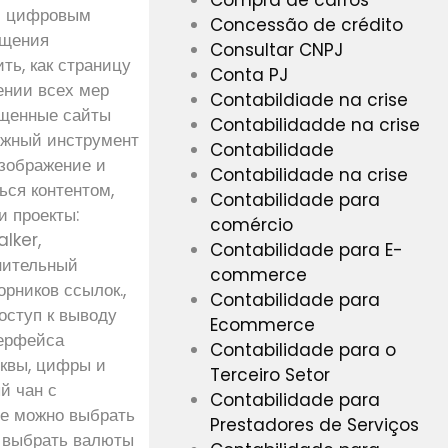
им цифровым
Concessão de crédito
ещения
Consultar CNPJ
ть, как страницу
Conta PJ
ении всех мер
Contabildiade na crise
ещенные сайты
Contabilidadde na crise
дежный инструмент
Contabilidade
изображение и
Contabilidade na crise
ься контентом,
Contabilidade para
и проекты:
comércio
lker,
Contabilidade para E-
нительный
commerce
орников ссылок.,
Contabilidade para
оступ к выводу
Ecommerce
терфейса
Contabilidade para o
уквы, цифры и
Terceiro Setor
й чан с
Contabilidade para
ме можно выбрать
Prestadores de Serviços
, выбрать валюты