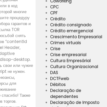
Coworking
или в код
CPC
оторой многие
CPF
ршите процедуру
Crédito
ыбора гарантов и
Crédito consignado
Ссылка TOR
Crédito emergencial
росьбой снять
Crescimento Empresarial
ров “contentId
Crimes virtuais
bel Header,
Crise
daptive
Crise empresarial
 disop-desktop.
Cultura Empresárial
ь свои или чужие
Cultura Organizacional
ipt не нужен.
DAS
 нюансы,
DCTFweb
ерсы для
Débitos
еживание
Declaração de
 спасибо! Также
dependentes
в торгов.
Declaração de Imposto