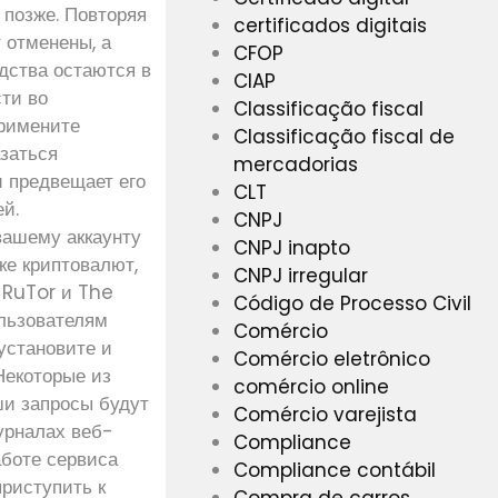
 позже. Повторяя
certificados digitais
 отменены, а
CFOP
дства остаются в
CIAP
сти во
Classificação fiscal
Примените
Classificação fiscal de
азаться
mercadorias
и предвещает его
CLT
ей.
CNPJ
вашему аккаунту
CNPJ inapto
е криптовалют,
CNPJ irregular
е RuTor и The
Código de Processo Civil
ользователям
Comércio
установите и
Comércio eletrônico
 Некоторые из
comércio online
ши запросы будут
Comércio varejista
урналах веб-
Compliance
аботе сервиса
Compliance contábil
приступить к
Compra de carros