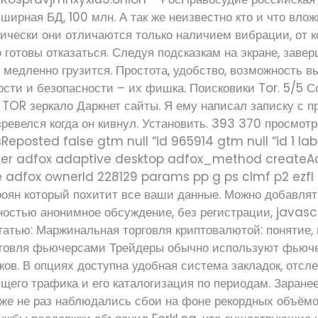
бширная БД, 100 млн. А так же неизвестно кто и что влож
ически они отличаются только наличием вибрации, от к
 готовы отказаться. Следуя подсказкам на экране, заве
че медленно грузится. Простота, удобство, возможность в
ости и безопасности – их фишка. Поисковики Tor. 5/5 
 TOR зеркало Даркнет сайты. Я ему написал записку с п
зревелся когда он кивнул. Установить. 393 370 просмот
Reposted false gtm null “id 965914 gtm null “id 1 la
ider adfox adaptive desktop adfox_method createA
 adfox ownerId 228129 params pp g ps clmf p2 ezfl
роян который похитит все ваши данные. Можно добавлят
остью анонимное обсуждение, без регистрации, javascr
татью: Маржинальная торговля криптовалютой: понятие,
рговля фьючерсами Трейдеры обычно используют фьюч
ов. В опциях доступна удобная система закладок, отсл
его трафика и его каталогизация по периодам. Заранее
рже не раз наблюдались сбои на фоне рекордных объёмо