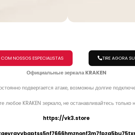
 COM NOSSOS ESPECIALISTAS
TIRE AGORA S
Официальные зеркала KRAKEN
стоянно подвергается атаке, возможны долгие подключе
е любое KRAKEN зеркало, не останавливайтесь только н
https://vk3.store
2zgevrayvbqptss5nf7666hmznonf3m7fpzg5bu75tx