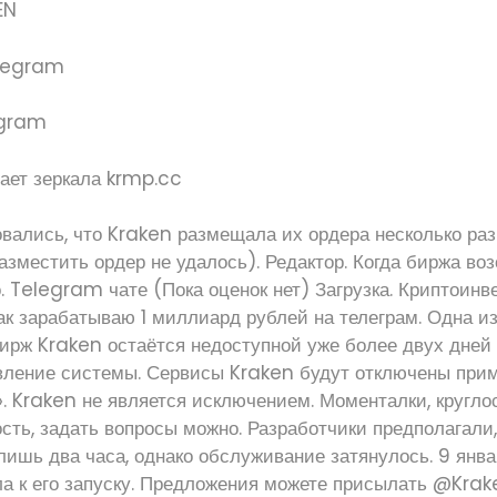
egram
ались, что Kraken размещала их ордера несколько раз (
азместить ордер не удалось). Редактор. Когда биржа во
. Telegram чате (Пока оценок нет) Загрузка. Криптоинве
ак зарабатываю 1 миллиард рублей на телеграм. Одна и
рж Kraken остаётся недоступной уже более двух дней п
вление системы. Сервисы Kraken будут отключены приме
 Kraken не является исключением. Моменталки, кругло
сть, задать вопросы можно. Разработчики предполагали,
лишь два часа, однако обслуживание затянулось. 9 янв
ла к его запуску. Предложения можете присылать @Kra