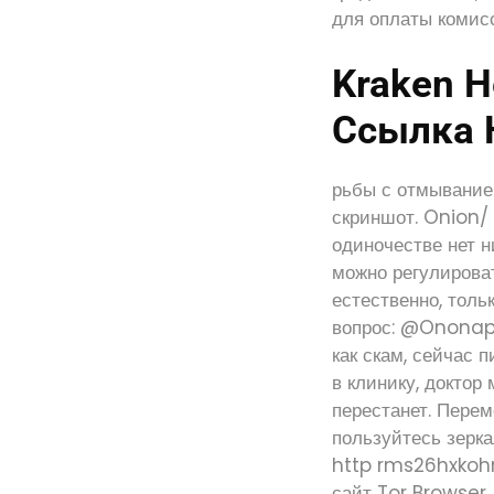
для оплаты комис
Kraken Н
Ссылка Н
рьбы с отмыванием
скриншот. Onion/ 
одиночестве нет н
можно регулироват
естественно, тол
вопрос: @Ononapo
как скам, сейчас
в клинику, доктор
перестанет. Перем
пользуйтесь зерка
http rms26hxko
сайт Tor Browser