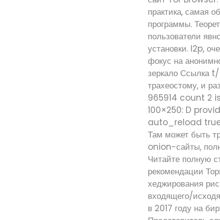
практика, самая о
программы. Теорет
пользователи явно
установки. I2p, о
фокус на анонимн
зеркало Ссылка t/
трахеостому, и ра
965914 count 2 is
100×250: D prov
auto_reload true
Там может быть т
onion-сайты, полн
Читайте полную с
рекомендации То
хеджирования риск
входящего/исходящ
в 2017 году на би