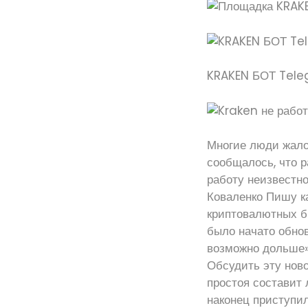
KRAKEN БОТ Tel
Многие люди жалов
сообщалось, что р
работу неизвестно
Коваленко Пишу к
криптовалютных би
было начато обно
возможно дольше».
Обсудить эту ново
простоя составит 
наконец приступи