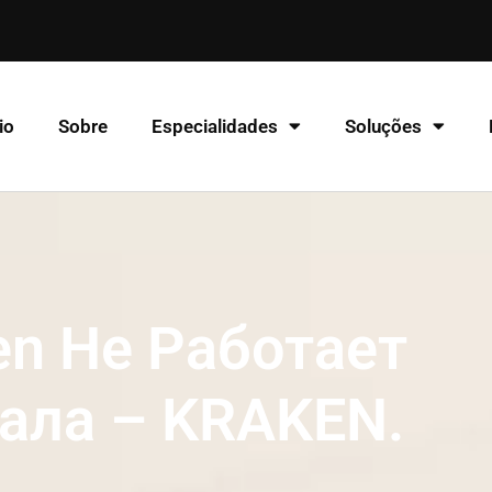
io
Sobre
Especialidades
Soluções
en Не Работает
ала – KRAKEN.