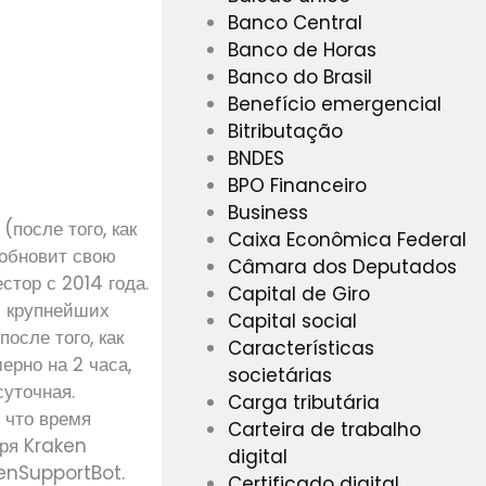
Banco Central
Banco de Horas
Banco do Brasil
Benefício emergencial
Bitributação
BNDES
BPO Financeiro
Business
после того, как
Caixa Econômica Federal
зобновит свою
Câmara dos Deputados
стор с 2014 года.
Capital de Giro
з крупнейших
Capital social
осле того, как
Características
рно на 2 часа,
societárias
суточная.
Carga tributária
 что время
Carteira de trabalho
аря Kraken
digital
kenSupportBot.
Certificado digital