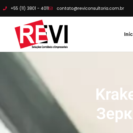
+55 (11) 3801 - 4011
contato@reviconsultoria.com.br
Iníc
Krak
Зерк