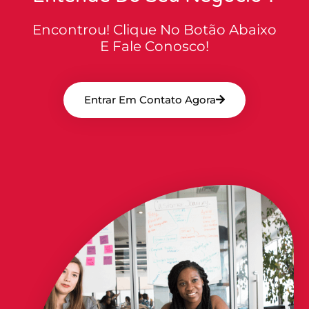
Encontrou! Clique No Botão Abaixo
E Fale Conosco!
Entrar Em Contato Agora