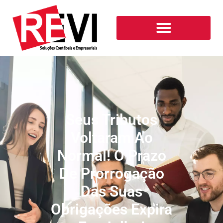
Seus Tributos
Voltaram Ao
Normal! O Prazo
De Prorrogação
Das Suas
Obrigações Expira