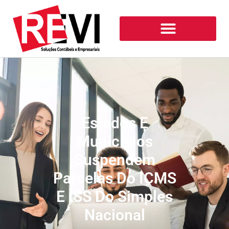
Estados E
Municípios
Suspendem
Parcelas Do ICMS
E ISS Do Simples
Nacional