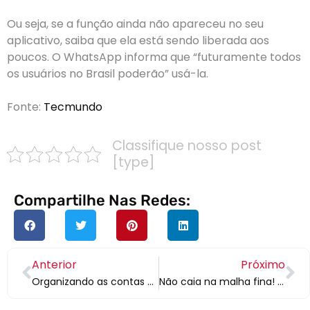
Ou seja, se a função ainda não apareceu no seu
aplicativo, saiba que ela está sendo liberada aos
poucos. O WhatsApp informa que “futuramente todos
os usuários no Brasil poderão” usá-la.
Fonte:
Tecmundo
Classifique nosso post
[type]
Compartilhe Nas Redes:
Anterior
Próximo
Organizando as contas para não ter apertos futuros? Então, entenda como conceder férias aos seus colaboradores durante a pandemia!
Não caia na malha fina! Veja 4 situações que você precisa evitar!