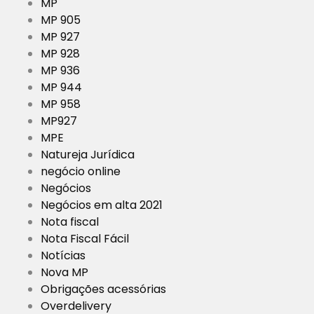
MP
MP 905
MP 927
MP 928
MP 936
MP 944
MP 958
MP927
MPE
Natureja Jurídica
negócio online
Negócios
Negócios em alta 2021
Nota fiscal
Nota Fiscal Fácil
Notícias
Nova MP
Obrigações acessórias
Overdelivery