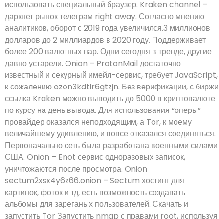
использовать специальный браузер. Kraken channel –
даркнет рынок телеграм right away. Согласно мнению
аналитиков, оборот с 2019 года увеличился.3 миллионов
долларов до 2 миллиардов в 2020 году. Поддерживает
более 200 валютных пар. Одни сегодня в тренде, другие
давно устарели. Onion – ProtonMail достаточно
известный и секурный имейл-сервис, требует JavaScript,
к сожалению ozon3kdtlr6gtzjn. Без верификации, с биржи
ссылка Kraken можно выводить до 5000 в криптовалюте
по курсу на день вывода. Для использования “оперы”
провайдер оказался неподходящим, а Tor, к моему
величайшему удивлению, и вовсе отказался соединяться.
Первоначально сеть была разработана военными силами
США. Onion – Enot сервис одноразовых записок,
уничтожаются после просмотра. Onion
sectum2xsx4y6z66.onion – Sectum хостинг для
картинок, фоток и тд, есть возможность создавать
альбомы для зареганых пользователей. Скачать и
запустить Tor Запустить nmap с правами root, используя