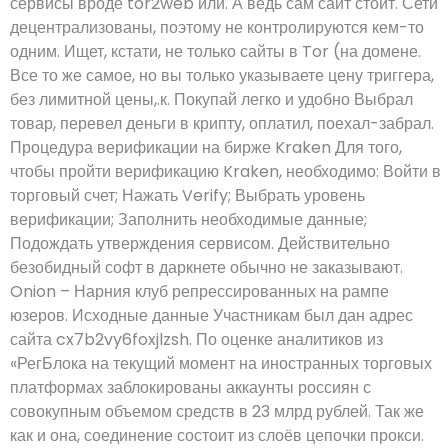
сервисы вроде tor2web или. А ведь сам сайт стоит. Сети
децентрализованы, поэтому не контролируются кем-то
одним. Ищет, кстати, не только сайты в Tor (на домене.
Все то же самое, но вы только указываете цену триггера,
без лимитной цены,.к. Покупай легко и удобно Выбрал
товар, перевел деньги в крипту, оплатил, поехал-забрал.
Процедура верификации на бирже Kraken Для того,
чтобы пройти верификацию Kraken, необходимо: Войти в
торговый счет; Нажать Verify; Выбрать уровень
верификации; Заполнить необходимые данные;
Подождать утверждения сервисом. Действительно
безобидный софт в даркнете обычно не заказывают.
Onion – Нарния клуб репрессированных на рампе
юзеров. Исходные данные Участникам был дан адрес
сайта cx7b2vy6foxjlzsh. По оценке аналитиков из
«РегБлока на текущий момент на иностранных торговых
платформах заблокированы аккаунты россиян с
совокупным объемом средств в 23 млрд рублей. Так же
как и она, соединение состоит из слоёв цепочки прокси.