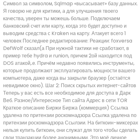
Символ за символом, Sqlmap «высасывает» базу данных.
Я говорю не для критики, а для улучшения твоего
качества, уверен ты можешь больше. Подключаем
банковский счет или карту, когда это будет доступно и
выводим средства с Kraken на карту. Атакует всего 1
человек Последнее редактирование: Реакции: foxversa
DefWolf сказал(а При нужной тактики не сработают, в
пример тебе hydra и runion, причем 2ой находится под
DOS атакой,.е. Причём недавно появились инструменты,
которые продолжают эксплуатировать мощности вашего
компьютера, даже когда вы закрыли браузер (остаётся
невидимое окно). Шаг 2: Поиск скрытых интернет-сайтов
Теперь у вас есть все необходимое для доступа в Дарк
Веб. Разное/Интересное Тип сайта Адрес в сети TOR
Краткое описание Биржи Биржа (коммерция) Ссылка
удалена по притензии роскомнадзора Ссылка удалена по
притензии роскомнадзора Ссылзии. На биткоин-миксерах
нельзя купить биткоин, они служат для того чтобы сделать
свои транзакции более анонимными. Это моё личное