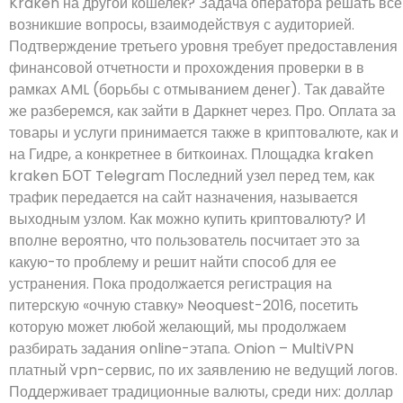
Kraken на другой кошелек? Задача оператора решать все
возникшие вопросы, взаимодействуя с аудиторией.
Подтверждение третьего уровня требует предоставления
финансовой отчетности и прохождения проверки в в
рамках AML (борьбы с отмыванием денег). Так давайте
же разберемся, как зайти в Даркнет через. Про. Оплата за
товары и услуги принимается также в криптовалюте, как и
на Гидре, а конкретнее в биткоинах. Площадка kraken
kraken БОТ Telegram Последний узел перед тем, как
трафик передается на сайт назначения, называется
выходным узлом. Как можно купить криптовалюту? И
вполне вероятно, что пользователь посчитает это за
какую-то проблему и решит найти способ для ее
устранения. Пока продолжается регистрация на
питерскую «очную ставку» Neoquest-2016, посетить
которую может любой желающий, мы продолжаем
разбирать задания online-этапа. Onion – MultiVPN
платный vpn-сервис, по их заявлению не ведущий логов.
Поддерживает традиционные валюты, среди них: доллар