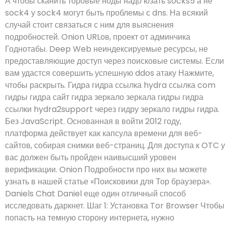
А чтобы сканить торовые ноды надо юзать socks5 а не
sock4 у sock4 могут быть проблемы с dns. На всякий
случай стоит связаться с ним для выяснения
подробностей. Onion URLов, проект от админчика
Годнотабы. Deep Web неиндексируемые ресурсы, не
предоставляющие доступ через поисковые системы. Если
вам удастся совершить успешную ddos атаку Нажмите,
чтобы раскрыть. Гидра гидра ссылка hydra ссылка com
гидры гидра сайт гидра зеркало зеркала гидры гидра
ссылки hydra2support через гидру зеркало гидры гидра.
Без JavaScript. Основанная в войти 2012 году,
платформа действует как капсула времени для веб-
сайтов, собирая снимки веб-страниц. Для доступа к OTC у
вас должен быть пройден наивысший уровен
верификации. Onion Подробности про них вы можете
узнать в нашей статье «Поисковики для Тор браузера».
Daniels Chat Daniel еще один отличный способ
исследовать даркнет. Шаг 1: Установка Tor Browser Чтобы
попасть на темную сторону интернета, нужно