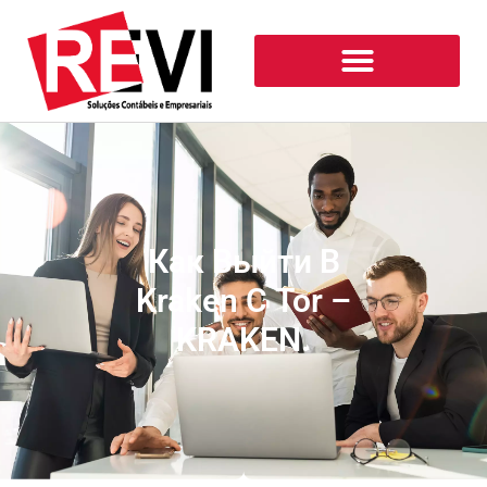
Как Выйти В
Kraken С Tor –
KRAKEN.