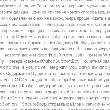
лубокое веб-радио Если вам нужна хорошая музыка во 
мотрите дальше. Конечно, описание нового способа моше
или объявление о найме наркокурьера проще искать в д
сских пользователей. Полностью на английском. Ответ 
о простой – запрещённые товары, а вот ответ на первую н
 взгляд. Onion – cryptex note сервис одноразовых зап
е просмотра. Даркнет через Андроид Не буду нагонять ж
ает, насколько хорошо всё защищено и безопасно. Фору
новости даркнет @darknetforumrussia – резерв W
y – резерв кракен @KrakenSupportBot – обратная свя
 channel If you have Telegram, you can view and jo
иск. Содержание В действительности на «темной сторон
доступа к OTC у вас должен быть пройден наивысший ур
ервых дней Kraken придерживалась строгих внутренних
зопасности, оставаясь в закрытой бета-версии в течени
– RetroShare свеженькие сборки ретрошары внутри тора
.onion – SecureDrop отправка файлов и записочек 