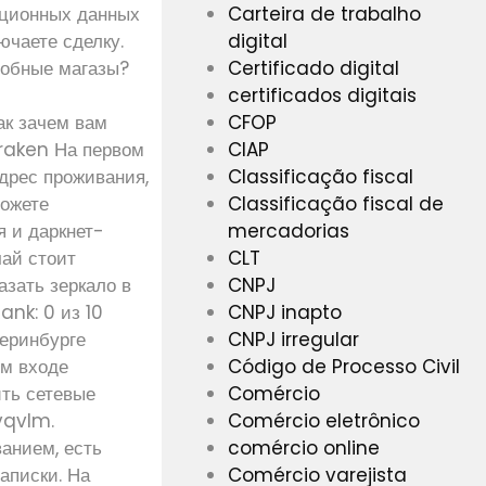
Carteira de trabalho
рационных данных
digital
ючаете сделку.
Certificado digital
добные магазы?
certificados digitais
CFOP
к зачем вам
CIAP
Kraken На первом
Classificação fiscal
дрес проживания,
Classificação fiscal de
можете
mercadorias
я и даркнет-
CLT
чай стоит
CNPJ
азать зеркало в
CNPJ inapto
ank: 0 из 10
CNPJ irregular
теринбурге
Código de Processo Civil
ом входе
Comércio
ить сетевые
Comércio eletrônico
vqvlm.
comércio online
анием, есть
Comércio varejista
аписки. На