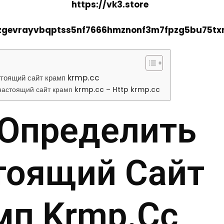
https://vk3.store
2zgevrayvbqptss5nf7666hmznonf3m7fpzg5bu75tx
стоящий сайт крамп krmp.cc
 настоящий сайт крамп krmp.cc – Http krmp.cc
 Определить
тоящий Сайт
мп Krmp.cc