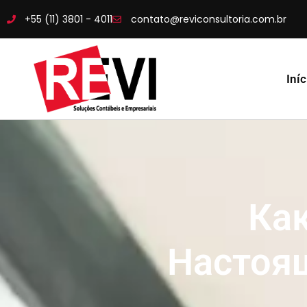
+55 (11) 3801 - 4011
contato@reviconsultoria.com.br
Iníc
Ка
Настоя