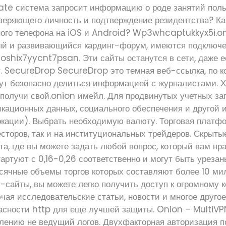
ate система запросит информацию о роде занятий поль
веряющего личность и подтверждение резидентства? Как
ного телефона на iOS и Android? Wp3whcaptukkyx5i.o
ый и развивающийся кардинг-форум, имеются подключен
 oshix7yycnt7psan. Эти сайты останутся в сети, даже 
т. SecureDrop SecureDrop это темная веб-ссылка, по к
ут безопасно делиться информацией с журналистами. 
 получи свой.onion имейл. Для продвинутых учетных за
икационных данных, социального обеспечения и другой
окации). Выбрать необходимую валюту. Торговая платфо
сторов, так и на институциональных трейдеров. Скрыты
а, где вы можете задать любой вопрос, который вам нра
артуют с 0,16-0,26 соответственно и могут быть урезан
есячные объемы торгов которых составляют более 10 ми
-сайты, вы можете легко получить доступ к огромному 
ая исследовательские статьи, новости и многое другое
асности http для еще лучшей защиты. Onion – MultiV
влению не ведущий логов. Двухфакторная авторизация п