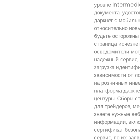
уровне Intermedi
документа, удосто
даркнет с мобиль
относительно нов
будьте осторожны
страница исчезне
осведомители мог
надежный сервис,
загрузка идентиф
зависимости от л
на розничных инве
платформа даркнет
цензуры. Сборы ст
для трейдеров, м
знаете нужные веб
информации, включ
сертификат безоп
сервис, по их зая