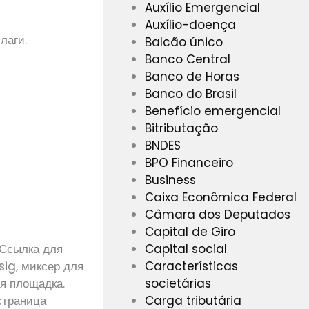
Auxílio Emergencial
Auxílio-doença
лаги.
Balcão único
Banco Central
Banco de Horas
Banco do Brasil
Benefício emergencial
Bitributação
BNDES
BPO Financeiro
Business
Caixa Econômica Federal
Câmara dos Deputados
Capital de Giro
Capital social
 Ссылка для
Características
sig, миксер для
societárias
ая площадка.
Carga tributária
страница