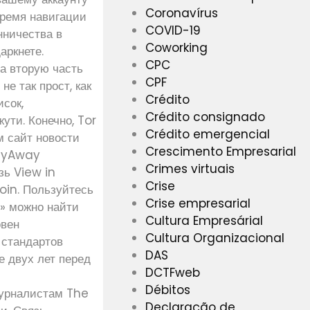
Coronavírus
время навигации
COVID-19
нничества в
Coworking
аркнете.
CPC
на вторую часть
CPF
е так прост, как
Crédito
исок,
Crédito consignado
ути. Конечно, Tor
Crédito emergencial
м сайт новости
Crescimento Empresarial
ayAway
Crimes virtuais
зь View in
Crise
in. Пользуйтесь
Crise empresarial
е» можно найти
Cultura Empresárial
овен
Cultura Organizacional
 стандартов
DAS
е двух лет перед
DCTFweb
Débitos
журналистам The
Declaração de