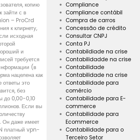
Compliance
зователя, копию
Compliance contábil
 зайти с в
Compra de carros
nion – ProCrd
Concessão de crédito
ия к клирнету,
Consultar CNPJ
если исходная
Conta PJ
оторой
Contabildiade na crise
Хороший и
Contabilidadde na crise
писей требуется
Contabilidade
 информации (в
Contabilidade na crise
рма нацелена как
Contabilidade para
е ответы это
comércio
вится, без
Contabilidade para E-
ы до 0,00-0,10
commerce
ллионов. Если вы
Contabilidade para
количеству
Ecommerce
. Он даже имеет
Contabilidade para o
PN платный vpn-
Terceiro Setor
озволяет