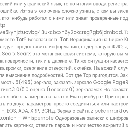
сский или украинский язык, то по итогам ввода регист
ошибка. Из-за этого очень сложно узнать, с кем вы закл
, кто-нибудь работал с ними или знает проверенные по
ttp
e5kynjztuovbg43uxcbcxn6y2okcrsg7gb6jdmbad. Та
 вместо Tor? Безопасность Tor. Верификация на бирже 
следует предоставить информацию, содержащую ФИО, а
. Searx SearX это метапоисковая система, которую вы 
а поверхности, так и в даркнете. Та же ситуация касаетс
ка кромки, сверление отверстий, склейка. На всякий слу
ля выяснения подробностей. Вот где Тор пригодится. Зак
имость 8(495) зеркала, заказать зеркало Google PageR
тинг:.3 0/5.0 оценка (Голосов: 0) зеркаламах НА закака
ал любых размеров на заказ в Екатеринбурге. При перв
ть из двух параметров: просто соединиться или настро
TH, EOS, ADA, XRP, BCH.д. Зеркало сайта z pekarmarkfo
.onion – Whispernote Одноразовые записки с шифров
пить картинки, ставить пароль и количество вскрытий з