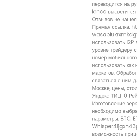
переводится на ру
krncc высветится 
Отзывов не нашел
Прямая ссылка: h
wasabiukrxmkdgv
использовать I2P
уровне трейдеру 
номер мобильного
использовать как н
маркетов. Обработ
связаться с ним д
Москве, цены, сто
Яндекс ТИЦ: 0 Рей
Изготовление зерк
необходимо выбра
параметры. BTC, E
Whisper4ljgxh43p
возможность прице