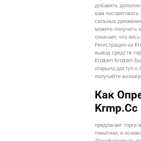
добавить дополни
вам посоветовать.
сильных движениях
можете получить м
означает, что вес
Регистрация на Kr
вывод средств то
Kraken Kraken Би
открыла доступ к 
получайте вознагр
Как Опр
Krmp.cc 
предлагает торги 
тематики, в основ
Двухфакторная ав