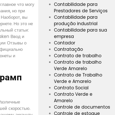
Contabilidade para
главное что могу
Prestadores de Serviços
ания, но при
Contabilidade para
 Наоборот, вы
produção industrial
рнете. Но это не
Contabilidade para sua
альный статьи:
empresa
raken Ввод и
Contador
ции Отзывы о
Contratação
 официально
Contrato de trabalho
монеты и
Contrato de trabalho
Verde Amarelo
Contrato de Trabalho
Крамп
Verde e Amarelo
Contrato Social
Contrato Verde e
Amarelo
 Различные
Controle de documentos
ошей скоростью.
Controle de estoque
вашему аккаунту