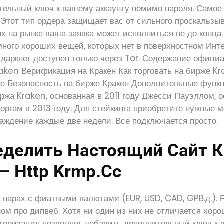
тельный ключ к вашему аккаунту помимо пароля. Самое 
 Этот тип ордера защищает вас от сильного проскальзыв
 на рынке ваша заявка может исполниться не до конца.
ного хороших вещей, которых нет в поверхностном Инте
ь даркнет доступен только через Tor. Содержание офици
aken Верификация на Кракен Как торговать на бирже K
ре Безопасность на бирже Кракен Дополнительные функ
ржа Kraken, основанная в 2011 году Джесси Пауэллом,
торгам в 2013 году. Для стейкинга приобретите нужные 
аждение каждые две недели. Все подключается просто.
еделить Настоящий Сайт 
– Http Krmp.cc
в парах с фиатными валютами (EUR, USD, CAD, GPB.д.).
ном про дипвеб. Хотя ни один из них не отличается хор
торизация позволяет добавить дополнительный ключ к 