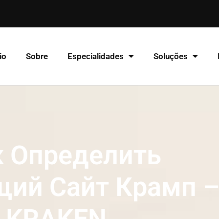
io
Sobre
Especialidades
Soluções
к Определить
щий Сайт Крамп 
KRAKEN.