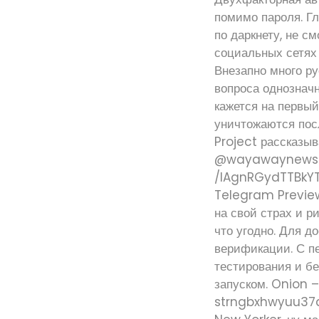
помимо пароля. Г
по даркнету, не с
социальных сетях 
Внезапно много ру
вопроса однозначн
кажется на первый
уничтожаются посл
Project рассказыв
@wayawaynews – 
/lAgnRGydTTBkYTI
Telegram Preview
на свой страх и р
что угодно. Для 
верификации. С п
тестирования и бе
запуском. Onion 
strngbxhwyuu37a3