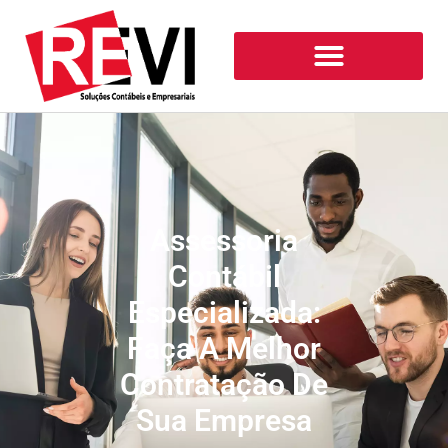
Assessoria
Contábil
Especializada:
Faça A Melhor
Contratação De
Sua Empresa