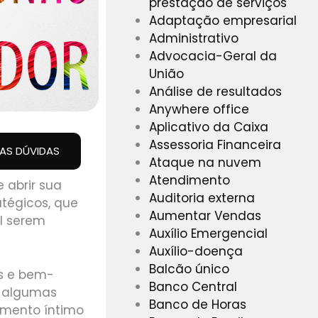
prestação de serviços
Adaptação empresarial
Administrativo
Advocacia-Geral da
União
Análise de resultados
Anywhere office
Aplicativo da Caixa
Assessoria Financeira
UAS DÚVIDAS
Ataque na nuvem
Atendimento
 abrir sua
Auditoria externa
atégicos, que
Aumentar Vendas
l serem
Auxílio Emergencial
Auxílio-doença
Balcão único
es e bem-
Banco Central
r algumas
Banco de Horas
amento íntimo