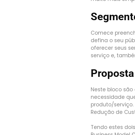
Segmento
Comece preenche
defina o seu pú
oferecer seus se
serviço e, també
Proposta
Neste bloco são 
necessidade que
produto/serviço.
Redução de Custo
Tendo estes dois
Business Model C