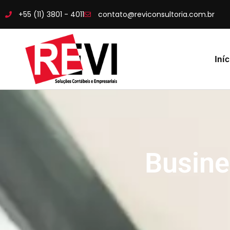
+55 (11) 3801 - 4011
contato@reviconsultoria.com.br
Iníc
Busine