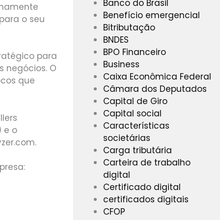
Banco do Brasil
remamente
Benefício emergencial
para o seu
Bitributação
BNDES
BPO Financeiro
ratégico para
Business
s negócios. O
Caixa Econômica Federal
ocos que
Câmara dos Deputados
Capital de Giro
Capital social
lers
Características
 e o
societárias
zer.com.
Carga tributária
Carteira de trabalho
presa:
digital
Certificado digital
certificados digitais
CFOP