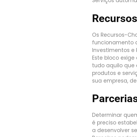
Serviços automa
Recurso
Os Recursos-Cha
funcionamento d
Investimentos e 
Este bloco exige
tudo aquilo que 
produtos e servi
sua empresa, des
Parceria
Determinar quem
é preciso estabe
a desenvolver se