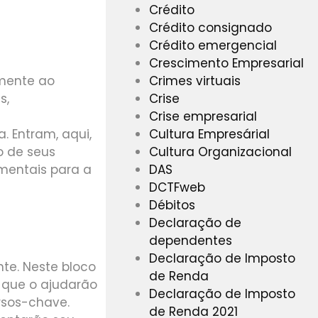
Crédito
Crédito consignado
Crédito emergencial
Crescimento Empresarial
Crimes virtuais
amente ao
Crise
s,
Crise empresarial
Cultura Empresárial
. Entram, aqui,
Cultura Organizacional
o de seus
DAS
amentais para a
DCTFweb
Débitos
Declaração de
dependentes
Declaração de Imposto
te. Neste bloco
de Renda
s que o ajudarão
Declaração de Imposto
rsos-chave.
de Renda 2021