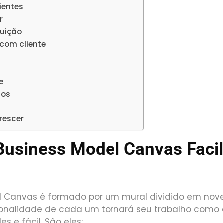
ientes
r
buição
com cliente
e
tos
a
rescer
usiness Model Canvas Facil
l Canvas é formado por um mural dividido em nove
ionalidade de cada um tornará seu trabalho com
s e fácil. São eles: