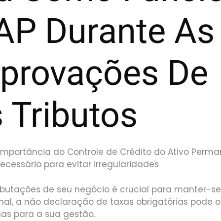
AP Durante As
provações De
 Tributos
mportância do Controle de Crédito do Ativo Perma
cessário para evitar irregularidades
ibutações de seu negócio é crucial para manter-s
inal, a não declaração de taxas obrigatórias pode 
mas para a sua gestão.