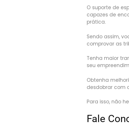
O suporte de esp
capazes de enco
prática.
Sendo assim, vo
comprovar as tri
Tenha maior tran
seu empreendime
Obtenha melhori
desdobrar com a 
Para isso, não h
Fale Con