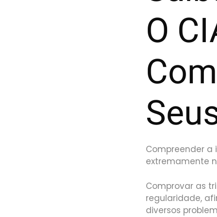
O CI
Com
Seus
Compreender a i
extremamente ne
Comprovar as tr
regularidade, af
diversos proble