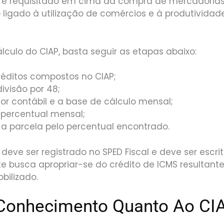
é requisitado em cima da compra de mercadorias
o ligado à utilização de comércios e à produtividad
álculo do CIAP, basta seguir as etapas abaixo:
éditos compostos no CIAP;
ivisão por 48;
or contábil e a base de cálculo mensal;
 percentual mensal;
e a parcela pelo percentual encontrado.
eve ser registrado no SPED Fiscal e deve ser escr
te busca apropriar-se do crédito de ICMS resultant
bilizado.
 Conhecimento Quanto Ao CI