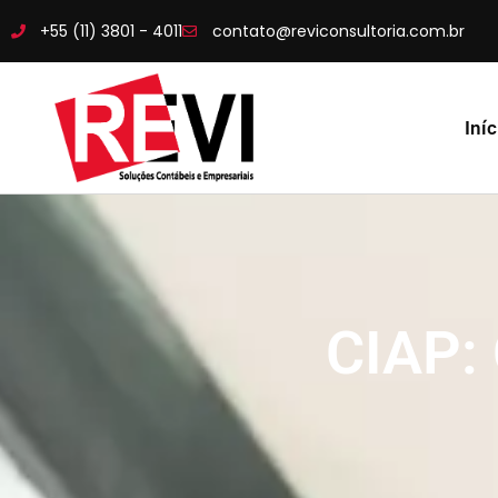
+55 (11) 3801 - 4011
contato@reviconsultoria.com.br
Iníc
CIAP: