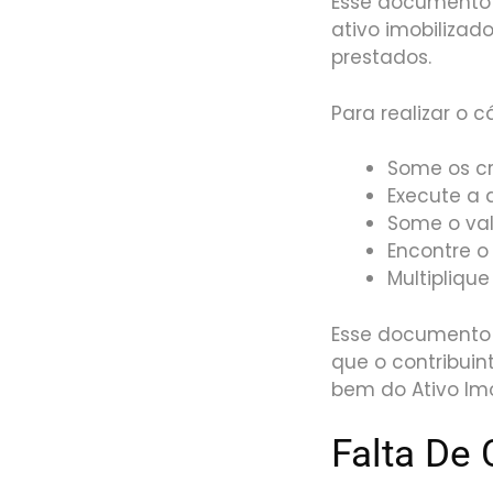
Esse documento 
ativo imobilizad
prestados.
Para realizar o c
Some os cr
Execute a d
Some o val
Encontre o
Multipliqu
Esse documento d
que o contribuin
bem do Ativo Imo
Falta De