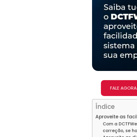
FALE AGORA
Índice
Aproveite as fa
Com a DCTFWeb,
correção, se ho