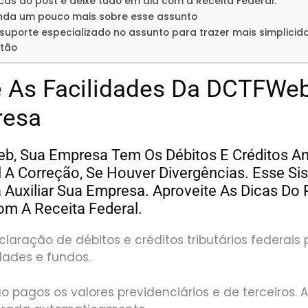
icas do post e deixe tudo em dia com a Receita Federal.
nda um pouco mais sobre esse assunto
uporte especializado no assunto para trazer mais simplicida
stão
e As Facilidades Da DCTFWe
resa
, Sua Empresa Tem Os Débitos E Créditos An
 A Correção, Se Houver Divergências. Esse Si
 Auxiliar Sua Empresa. Aproveite As Dicas Do 
m A Receita Federal.
claração de débitos e créditos tributários federais 
dades e fundos.
ão pagos os
valores previdenciários e de terceiros. 