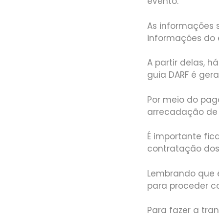
evento.
As informações s
informações do e
A partir delas, 
guia DARF é ger
Por meio do pag
arrecadação de t
É importante fic
contratação dos 
Lembrando que é
para proceder c
Para fazer a tra