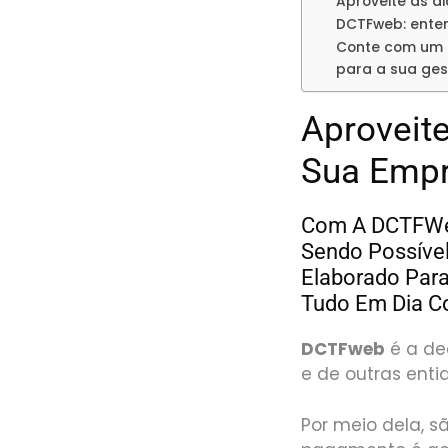
Aproveite as d
DCTFweb: ente
Conte com um s
para a sua ge
Aproveit
Sua Emp
Com A DCTFWeb
Sendo Possível
Elaborado Para
Tudo Em Dia Co
DCTFweb
é a
de
e de outras enti
Por meio dela, s