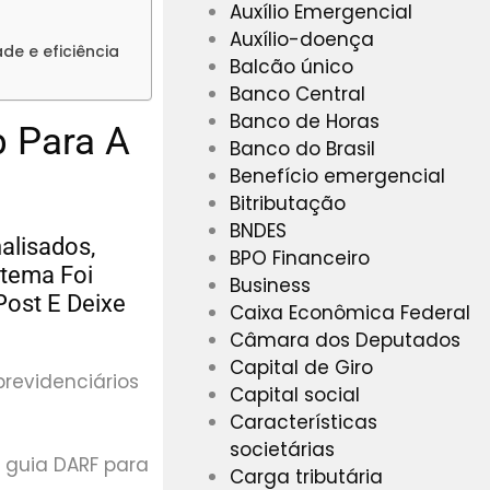
Auxílio Emergencial
Auxílio-doença
de e eficiência
Balcão único
Banco Central
Banco de Horas
b Para A
Banco do Brasil
Benefício emergencial
Bitributação
BNDES
alisados,
BPO Financeiro
stema Foi
Business
Post E Deixe
Caixa Econômica Federal
Câmara dos Deputados
Capital de Giro
previdenciários
Capital social
Características
societárias
A guia DARF para
Carga tributária