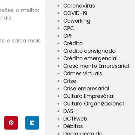
Coronavírus
ssões, a melhor
COVID-19
onais
Coworking
CPC
CPF
to e saiba mais
Crédito
Crédito consignado
Crédito emergencial
Crescimento Empresarial
Crimes virtuais
Crise
NFORMAÇÕES!
Crise empresarial
Cultura Empresárial
Cultura Organizacional
DAS
DCTFweb
Débitos
Declaração de