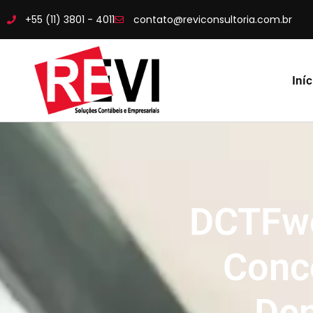
+55 (11) 3801 - 4011
contato@reviconsultoria.com.br
Iníc
DCTFwe
Conce
Den