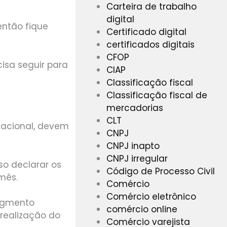
Carteira de trabalho
digital
então fique
Certificado digital
certificados digitais
CFOP
isa seguir para
CIAP
Classificação fiscal
Classificação fiscal de
mercadorias
CLT
Nacional, devem
CNPJ
CNPJ inapto
CNPJ irregular
iso declarar os
Código de Processo Civil
 mês.
Comércio
Comércio eletrônico
segmento
comércio online
 realização do
Comércio varejista