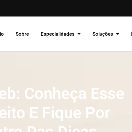
io
Sobre
Especialidades
Soluções
b: Conheça Esse
ito E Fique Por
tro Das Dicas