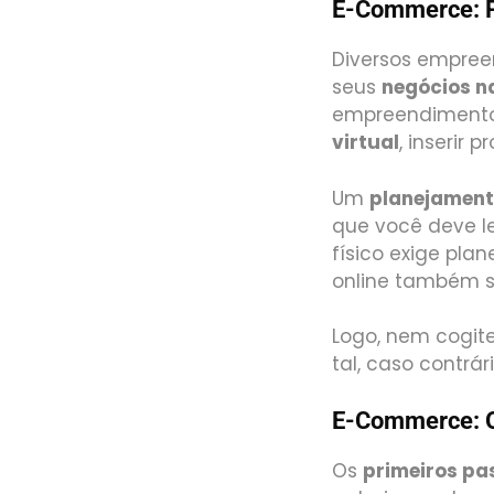
E-Commerce: P
Diversos empree
seus
negócios na
empreendimento 
virtual
, inserir 
Um
planejamen
que você deve 
físico exige pla
online também s
Logo, nem cogite
tal, caso contrá
E-Commerce: 
Os
primeiros pa