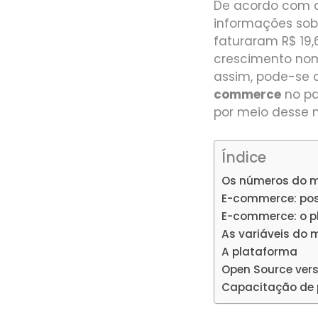
De acordo com d
informações sob
faturaram R$ 19,
crescimento nom
assim, pode-se 
commerce
no pa
por meio desse m
Índice
Os números do m
E-commerce: pos
E-commerce: o p
As variáveis do
A plataforma
Open Source ver
Capacitação de 