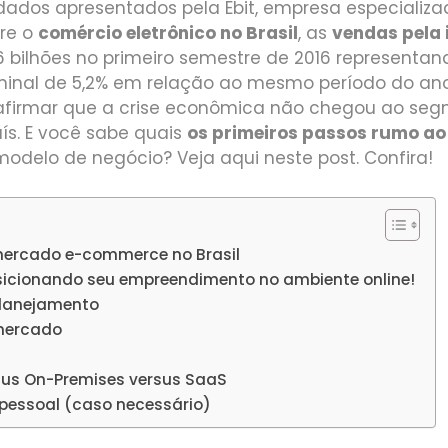
ados apresentados pela Ebit, empresa especializ
re o
comércio eletrônico no Brasil
, as
vendas pela 
6 bilhões no primeiro semestre de 2016 representa
inal de 5,2% em relação ao mesmo período do ano
afirmar que a crise econômica não chegou ao se
ís. E você sabe quais
os primeiros passos rumo ao
odelo de negócio? Veja aqui neste post. Confira!
ercado e-commerce no Brasil
icionando seu empreendimento no ambiente online!
lanejamento
 mercado
sus On-Premises versus SaaS
pessoal (caso necessário)