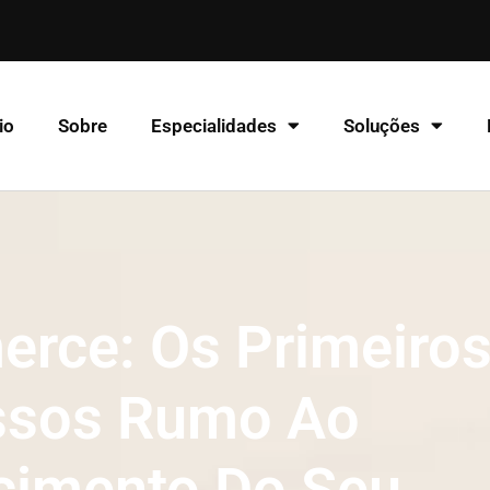
io
Sobre
Especialidades
Soluções
rce: Os Primeiro
ssos Rumo Ao
cimento Do Seu