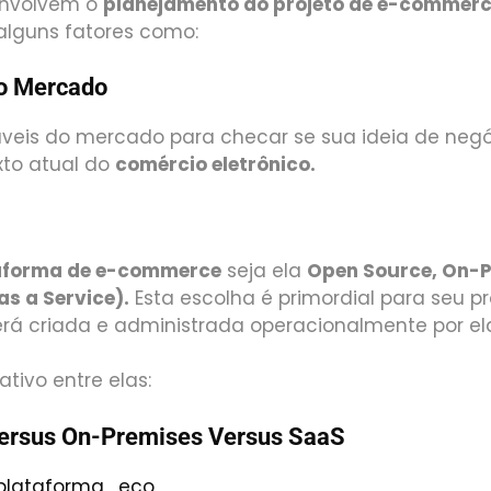
envolvem o
planejamento do projeto de e-commer
alguns fatores como:
Do Mercado
áveis do mercado para checar se sua ideia de negó
xto atual do
comércio eletrônico.
aforma de e-commerce
seja ela
Open Source, On-P
as a Service)
.
Esta escolha é primordial para seu pr
será criada e administrada operacionalmente por el
tivo entre elas:
ersus On-Premises Versus SaaS