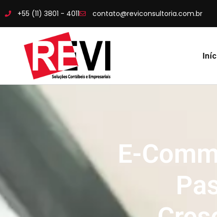
+55 (11) 3801 - 4011
contato@reviconsultoria.com.br
Iníc
E-Comme
Pa
Cres