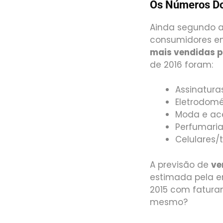
Os Números Do
Ainda segundo a
consumidores em
mais vendidas p
de 2016 foram:
Assinaturas
Eletrodomé
Moda e ace
Perfumaria
Celulares/t
A previsão de
ve
estimada pela e
2015 com faturam
mesmo?