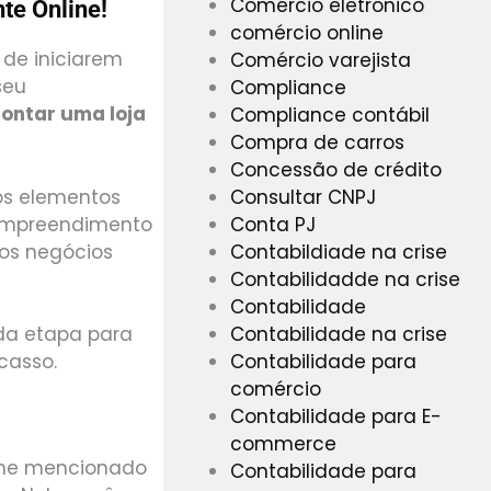
Comércio eletrônico
e Online!
comércio online
de iniciarem
Comércio varejista
seu
Compliance
ontar uma loja
Compliance contábil
Compra de carros
Concessão de crédito
Consultar CNPJ
os elementos
Conta PJ
empreendimento
Contabildiade na crise
 os negócios
Contabilidadde na crise
Contabilidade
Contabilidade na crise
da etapa para
Contabilidade para
casso.
comércio
Contabilidade para E-
commerce
rme mencionado
Contabilidade para