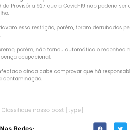
dida Provisória 927 que a Covid-19 não poderia ser
lho.
riavam essa restrição, porém, foram derrubados p
.
premo, porém, não tornou automático o reconheci
oença ocupacional.
infectado ainda cabe comprovar que há responsabi
a contaminação.
Classifique nosso post [type]
 Nas Redes: