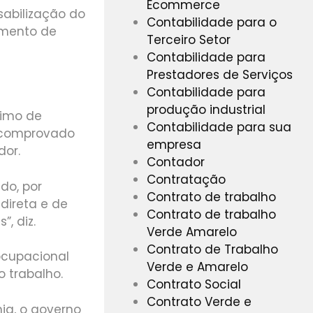
Ecommerce
sabilização do
Contabilidade para o
amento de
Terceiro Setor
Contabilidade para
Prestadores de Serviços
Contabilidade para
produção industrial
nimo de
Contabilidade para sua
r comprovado
empresa
dor.
Contador
Contratação
do, por
Contrato de trabalho
direta e de
Contrato de trabalho
, diz.
Verde Amarelo
Contrato de Trabalho
 ocupacional
Verde e Amarelo
 trabalho.
Contrato Social
Contrato Verde e
ia, o governo