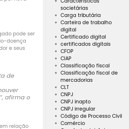
Características
societárias
Carga tributária
Carteira de trabalho
digital
gado pode ser
Certificado digital
ílio-doença
certificados digitais
dor e seus
CFOP
CIAP
Classificação fiscal
Classificação fiscal de
ta de
mercadorias
CLT
 houver
CNPJ
”, afirma o
CNPJ inapto
CNPJ irregular
Código de Processo Civil
Comércio
sem relação