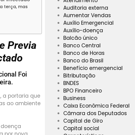
Atendimento
a terça, mas
Auditoria externa
Aumentar Vendas
Auxílio Emergencial
Auxílio-doença
Balcão único
e Previa
Banco Central
Banco de Horas
ctado
Banco do Brasil
Benefício emergencial
ional Foi
Bitributação
eira.
BNDES
BPO Financeiro
, a portaria que
Business
das ao ambiente
Caixa Econômica Federal
Câmara dos Deputados
Capital de Giro
o doença
Capital social
da por nova