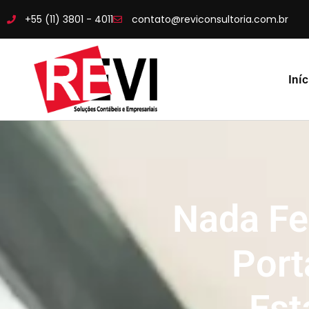
+55 (11) 3801 - 4011
contato@reviconsultoria.com.br
Iníc
Nada Fe
Port
Est