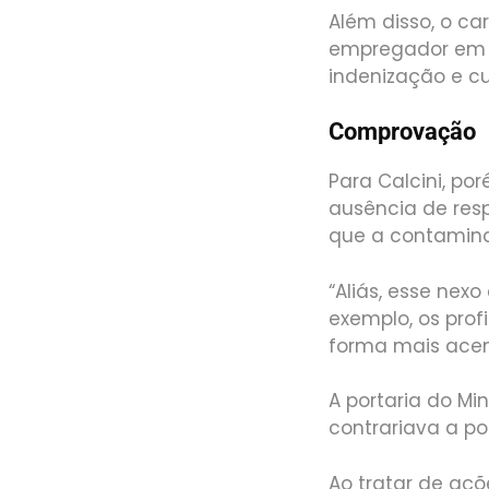
Além disso, o ca
empregador em 
indenização e c
Comprovação
Para Calcini, po
ausência de res
que a contamina
“Aliás, esse nex
exemplo, os prof
forma mais acen
A portaria do Mi
contrariava a p
Ao tratar de aç