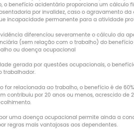
 o benefício acidentário proporciona um cálculo f
osentadoria por invalidez, caso o agravamento da
ue incapacidade permanente para a atividade profi
evidência diferenciou severamente o cálculo da ap
enciária (sem relação com o trabalho) do benefício
balho ou doença ocupacional
dade gerada por questões ocupacionais, o benefíci
o trabalhador.
ão for relacionada ao trabalho, o benefício é de 6
em contribuiu por 20 anos ou menos, acrescido de
ecolhimento.
por uma doença ocupacional permite ainda a con
por regras mais vantajosas aos dependentes.