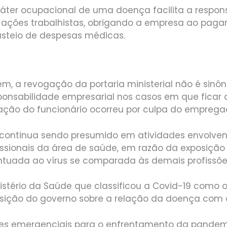
ráter ocupacional de uma doença facilita a respon
ações trabalhistas, obrigando a empresa ao pag
usteio de despesas médicas.
rém, a revogação da portaria ministerial não é sinô
ponsabilidade empresarial nos casos em que fica
ção do funcionário ocorreu por culpa do emprega
o continua sendo presumido em atividades envolven
issionais da área de saúde, em razão da exposição 
tuada ao vírus se comparada às demais profissões”
nistério da Saúde que classificou a Covid-19 como
osição do governo sobre a relação da doença com o
ões emergenciais para o enfrentamento da pandem