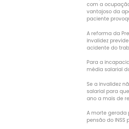
com a ocupação,
vantajoso da ap
paciente provoq
A reforma da Pr
invalidez previd
acidente do tra
Para a incapaci
média salarial d
Se a invalidez n
salarial para qu
ano a mais de r
A morte gerada 
pensão do INSS 