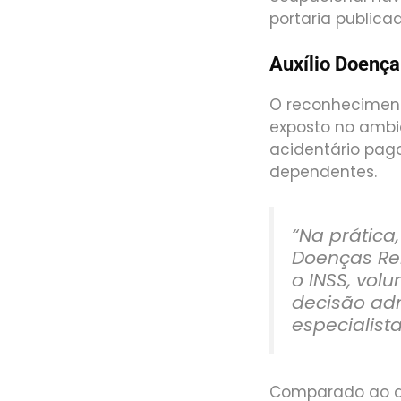
portaria publica
Auxílio Doença
O reconhecimen
exposto no ambie
acidentário pago
dependentes.
“Na prática
Doenças Rel
o INSS, vol
decisão adm
especialist
Comparado ao au