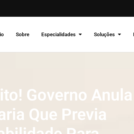
io
Sobre
Especialidades
Soluções
ito! Governo Anula
aria Que Previa
abilidade Para