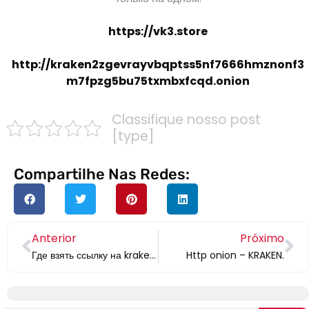
https://vk3.store
http://kraken2zgevrayvbqptss5nf7666hmznonf3
m7fpzg5bu75txmbxfcqd.onion
Classifique nosso post
[type]
Compartilhe Nas Redes:
Anterior
Próximo
Где взять ссылку на kraken чтоб зайти – KRAKEN.
Http onion – KRAKEN.