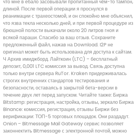
что мне в ебало засовывали пропитанный чём-то тампон,
длиной. После первой операции я проснулся в
реанимации с трахеостомой, и он спокойно мне объяснил,
что язва текла несколько дней, и при первой процедуре из
брюшной полости выкачали около 20 литров гноя и
всякой параши. Спасибо за ваш отзыв. Сохраните
предложенный файл, нажав на Download. I2P не
оригинал может быть использована для доступа к сайтам.
Ч Архив имиджборд. Лайткоин (LTC) – бесплатный
депозит, 0,001 LTC комиссия за вывод. Связь доступна
только внутри сервера RuTor. Kraken придерживалась
строгих внутренних стандартов тестирования и
безопасности, оставаясь в закрытой бета-версии в
течение двух лет перед запуском. Читайте также: Биржа
Bitstamp: регистрация, настройка, отзывы, зеркало Биржа
Binance: комиссия, регистрация, отзывы Биржи без
верификации: ТОП-5 торговых площадок. Они раздадут.
Onion – Bitmessage Mail Gateway сервис позволяет
законнектить Bitmessage с электронной почтой, можно