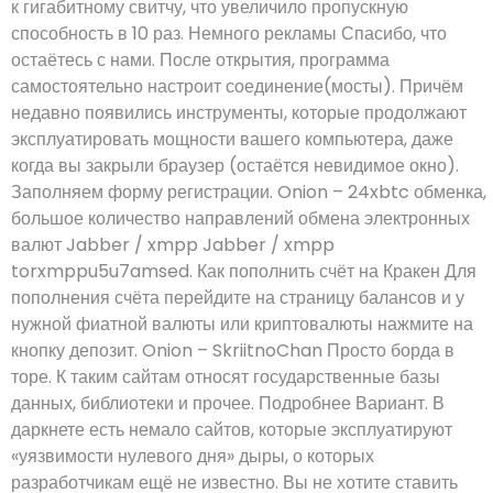
к гигабитному свитчу, что увеличило пропускную
способность в 10 раз. Немного рекламы Спасибо, что
остаётесь с нами. После открытия, программа
самостоятельно настроит соединение(мосты). Причём
недавно появились инструменты, которые продолжают
эксплуатировать мощности вашего компьютера, даже
когда вы закрыли браузер (остаётся невидимое окно).
Заполняем форму регистрации. Onion – 24xbtc обменка,
большое количество направлений обмена электронных
валют Jabber / xmpp Jabber / xmpp
torxmppu5u7amsed. Как пополнить счёт на Кракен Для
пополнения счёта перейдите на страницу балансов и у
нужной фиатной валюты или криптовалюты нажмите на
кнопку депозит. Onion – SkriitnoChan Просто борда в
торе. К таким сайтам относят государственные базы
данных, библиотеки и прочее. Подробнее Вариант. В
даркнете есть немало сайтов, которые эксплуатируют
«уязвимости нулевого дня» дыры, о которых
разработчикам ещё не известно. Вы не хотите ставить