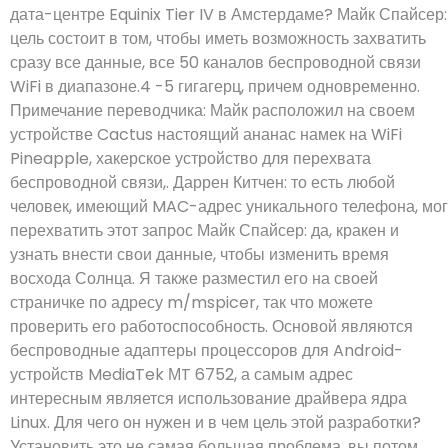
дата-центре Equinix Tier IV в Амстердаме? Майк Спайсер:
цель состоит в том, чтобы иметь возможность захватить
сразу все данные, все 50 каналов беспроводной связи
WiFi в диапазоне.4 -5 гигагерц, причем одновременно.
Примечание переводчика: Майк расположил на своем
устройстве Cactus настоящий ананас намек на WiFi
Pineapple, хакерское устройство для перехвата
беспроводной связи,. Даррен Китчен: то есть любой
человек, имеющий MAC-адрес уникального телефона, мог
перехватить этот запрос Майк Спайсер: да, кракен и
узнать внести свои данные, чтобы изменить время
восхода Солнца. Я также разместил его на своей
страничке по адресу m/mspicer, так что можете
проверить его работоспособность. Основой являются
беспроводные адаптеры процессоров для Android-
устройств MediaTek МT 6752, а самым адрес
интересным является использование драйвера ядра
Linux. Для чего он нужен и в чем цель этой разработки?
Установить это не самая большая проблема, вы потом