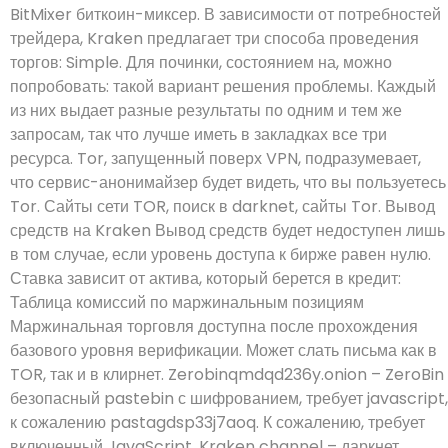
BitMixer биткоин-миксер. В зависимости от потребностей
трейдера, Kraken предлагает три способа проведения
торгов: Simple. Для починки, состоянием на, можно
попробовать: такой вариант решения проблемы. Каждый
из них выдает разные результаты по одним и тем же
запросам, так что лучше иметь в закладках все три
ресурса. Tor, запущенный поверх VPN, подразумевает,
что сервис-анонимайзер будет видеть, что вы пользуетесь
Tor. Сайты сети TOR, поиск в darknet, сайты Tor. Вывод
средств на Kraken Вывод средств будет недоступен лишь
в том случае, если уровень доступа к бирже равен нулю.
Ставка зависит от актива, который берется в кредит:
Таблица комиссий по маржинальным позициям
Маржинальная торговля доступна после прохождения
базового уровня верификации. Может слать письма как в
TOR, так и в клирнет. Zerobinqmdqd236y.onion – ZeroBin
безопасный pastebin с шифрованием, требует javascript,
к сожалению pastagdsp33j7aoq. К сожалению, требует
включенный JavaScript. Kraken channel – даркнет