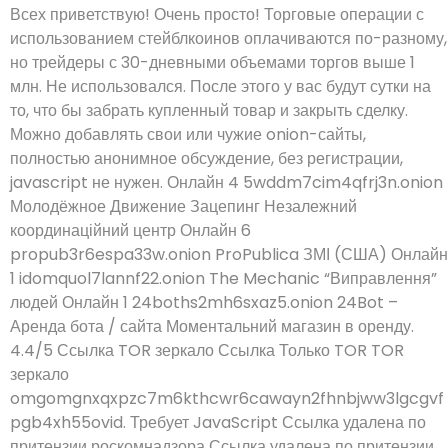
Всех приветствую! Очень просто! Торговые операции с
использованием стейблкоинов оплачиваются по-разному,
но трейдеры с 30-дневными объемами торгов выше 1
млн. Не использовался. После этого у вас будут сутки на
то, что бы забрать купленный товар и закрыть сделку.
Можно добавлять свои или чужие onion-сайты,
полностью анонимное обсуждение, без регистрации,
javascript не нужен. Онлайн 4 5wddm7cim4qfrj3n.onion
Молодёжное Движение Зацепинг Незалежний
координаційний центр Онлайн 6
propub3r6espa33w.onion ProPublica ЗМІ (США) Онлайн
1 idomquol7lannf22.onion The Mechanic “Виправлення”
людей Онлайн 1 24boths2mh6sxaz5.onion 24Bot –
Аренда бота / сайта Моментальний магазин в оренду.
4.4/5 Ссылка TOR зеркало Ссылка Только TOR TOR
зеркало
omgomgnxqxpzc7m6kthcwr6cawayn2fhnbjww3lgcgvf
pgb4xh55ovid. Требует JavaScript Ссылка удалена по
притензии роскомнадзора Ссылка удалена по притензии