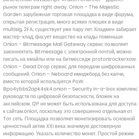
рынок телеграм right away. Onion – The Majestic
Garden зарубежная торговая площадка в виде форума,
открытая регистрация, много всяких плюшек в виде
multisig, 2FA, существует уже пару лет. Кладмен забирает
мастер-клад, фасует вещество на клады поменьше.
Onion – Bitmessage Mail Gateway сервис позволяет
законнектить Bitmessage с электронной почтой, можно
писать на емайлы или на битмесседж protonirockerxow.
Onion – Dead Drop сервис для передачи шифрованных
сообщений. Onion – Neboard имиджборд без капчи,
вместо которой используется PoW.
Bpo4ybbs2apk4sk4.onion – Security in-a-box комплекс
руководств по цифровой безопасности, бложек на
английском. I2P не может быть использована для доступа
к сайтам.onion, поскольку это совершенно отдельная от
Tor сеть. Площадка позволяет монетизировать основной
ценностный актив XXI века значимую достоверную
информацию. Указать количество монет. Простой режим