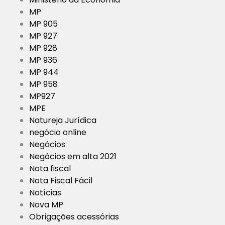
MP
MP 905
MP 927
MP 928
MP 936
MP 944
MP 958
MP927
MPE
Natureja Jurídica
negócio online
Negócios
Negócios em alta 2021
Nota fiscal
Nota Fiscal Fácil
Notícias
Nova MP
Obrigações acessórias