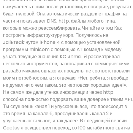
намучаетесь с ним после установки, и поверьте, результат
будет нулевой. Она автоматически разделяет трафик на
части и показывает DNS, http, файлы любого типа,
которые можно реассемблировать. Читайте о том Как
построить инфраструктуру корп. Получилось на
JailBreak’нутом iPhone 4 с помощью установленной
программы minicom с помощью AT команд к модему
узнать текущие значения KC и tmsi. Я рассматривал
несколько инструментов, разговаривал с коммерческими
разработчиками, однако их продукты не соответствовали
моим потребностям. а я отвечаю: «Нет, ребята, я вообще
не думал ни о чем таком, это чертовски хорошая идея!».
На самом же деле утечка информации через http
способна полностью подорвать ваше доверие к таким API.
Ты слушаешь канал 1 и упускаешь все, что происходит в
это время на канале 6, прослушиваешь канал 2 и
упускаешь остальное, и так далее. В следующей версии
Cactus я осуществил переход со 100 мегабитного свитча