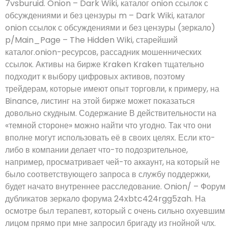
7vsburuid. Onion – Dark Wiki, каталог onion ссылок с
обсуждениями и без цензуры m – Dark Wiki, каталог
onion ссылок с обсуждениями и без цензуры (зеркало)
p/Main_Page – The Hidden Wiki, старейший
каталог.onion-ресурсов, рассадник мошеннических
ссылок. Активы на бирже Kraken Kraken тщательно
подходит к выбору цифровых активов, поэтому
трейдерам, которые имеют опыт торговли, к примеру, на
Binance, листинг на этой бирже может показаться
довольно скудным. Содержание В действительности на
«темной стороне» можно найти что угодно. Так что они
вполне могут использовать её в своих целях. Если кто-
либо в компании делает что-то подозрительное,
например, просматривает чей-то аккаунт, на который не
было соответствующего запроса в службу поддержки,
будет начато внутреннее расследование. Onion/ – Форум
дубликатов зеркало форума 24xbtc424rgg5zah. На
осмотре был терапевт, который с очень сильно охуевшим
лицом прямо при мне запросил бригаду из гнойной члх.