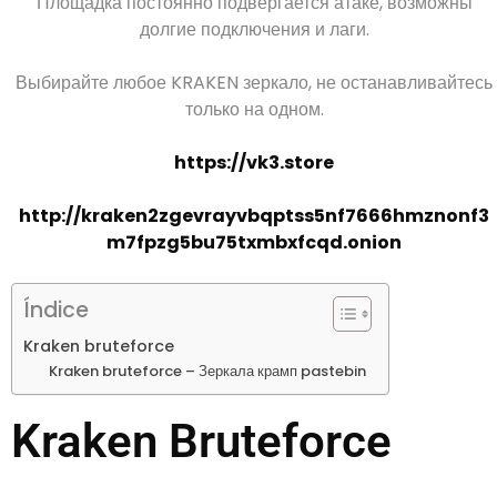
Площадка постоянно подвергается атаке, возможны
долгие подключения и лаги.
Выбирайте любое KRAKEN зеркало, не останавливайтесь
только на одном.
https://vk3.store
http://kraken2zgevrayvbqptss5nf7666hmznonf3
m7fpzg5bu75txmbxfcqd.onion
Índice
Kraken bruteforce
Kraken bruteforce – Зеркала крамп pastebin
Kraken Bruteforce