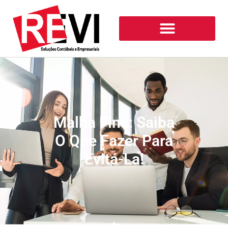
Malha Fina: Saiba
O Que Fazer Para
Evitá-La!