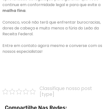
continue em conformidade legal e para que evite a
malha fina
.
Conosco, você não terá que enfrentar burocracias,
dores de cabeça e muito menos a fúria do Leão da
Receita Federal.
Entre em contato agora mesmo e converse com os
nossos especialistas!
CLIQUE AQUI E TENHA O SUPORTE IDEAL PARA EVITAR
A MALHA FINA!
Classifique nosso post
[type]
Compartilhe Nas Redes: