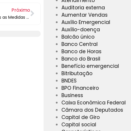
Atendimento
Auditoria externa
Próximo
Aumentar Vendas
[MP 928] Prorrogadas por 60 dias as Medidas Adotadas pelo Governo, no combate ao Coronavírus
Auxílio Emergencial
Auxílio-doença
Balcão único
Banco Central
Banco de Horas
Banco do Brasil
Benefício emergencial
Bitributação
BNDES
BPO Financeiro
Business
Caixa Econômica Federal
Câmara dos Deputados
Capital de Giro
Capital social