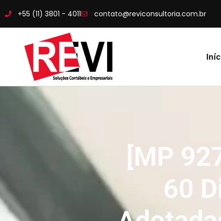
+55 (11) 3801 - 4011
contato@reviconsultoria.com.br
Iníc
[MP 927
60 D
Adotada