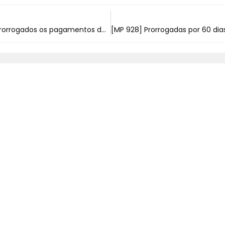
[Coronavírus] Prorrogados os pagamentos das parcelas da RFB e PGFN