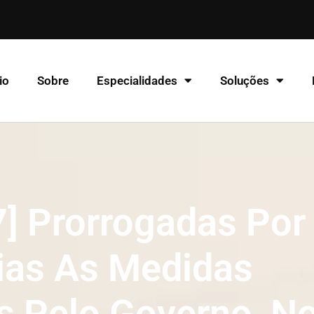
io
Sobre
Especialidades
Soluções
] Prorrogadas Por
ias As Medidas
s Pelo Governo, N