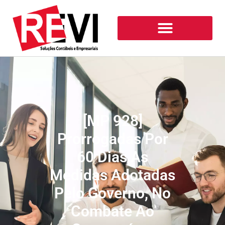
[MP 928]
Prorrogadas Por
60 Dias As
Medidas Adotadas
Pelo Governo, No
Combate Ao