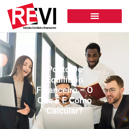
Ponto De
Equilíbrio
Financeiro – O
Que É E Como
Calcular?