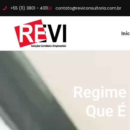
+55 (11) 3801 - 4011
contato@reviconsultoria.com.br
Iníc
Regime 
Que É