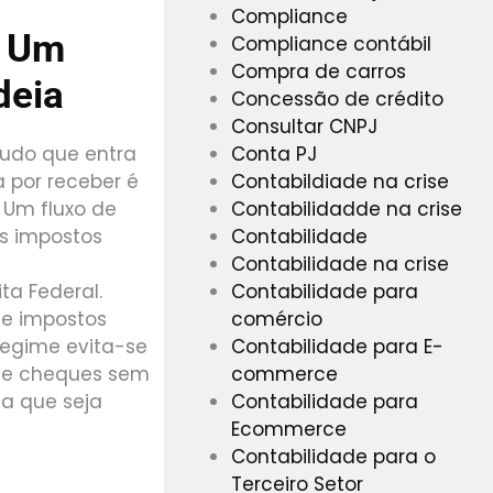
Compliance
m Um
Compliance contábil
Compra de carros
deia
Concessão de crédito
Consultar CNPJ
Conta PJ
tudo que entra
Contabildiade na crise
a por receber é
Contabilidadde na crise
 Um fluxo de
Contabilidade
s impostos
Contabilidade na crise
Contabilidade para
ta Federal.
comércio
de impostos
Contabilidade para E-
regime evita-se
commerce
de cheques sem
Contabilidade para
da que seja
Ecommerce
Contabilidade para o
Terceiro Setor