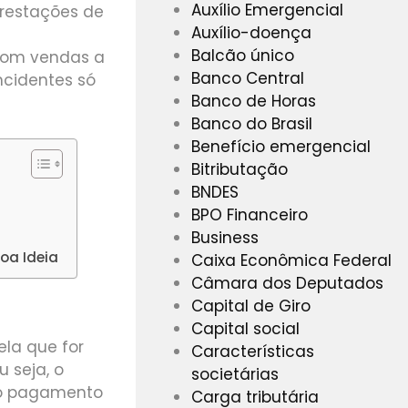
Auxílio Emergencial
prestações de
Auxílio-doença
Balcão único
com vendas a
Banco Central
ncidentes só
Banco de Horas
Banco do Brasil
Benefício emergencial
Bitributação
BNDES
BPO Financeiro
Business
oa Ideia
Caixa Econômica Federal
Câmara dos Deputados
Capital de Giro
Capital social
la que for
Características
 seja, o
societárias
á o pagamento
Carga tributária