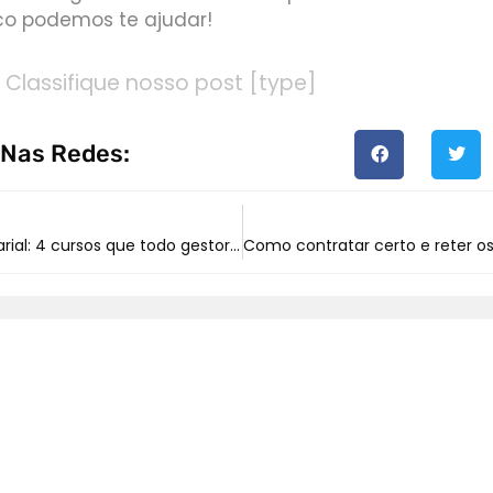
o podemos te ajudar!
Classifique nosso post [type]
 Nas Redes:
Gestão Empresarial: 4 cursos que todo gestor deve fazer!