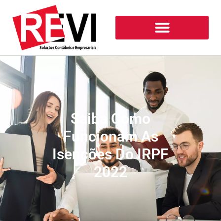
Saiba Como
Funcionam As
Isenções Do IRPF
2022