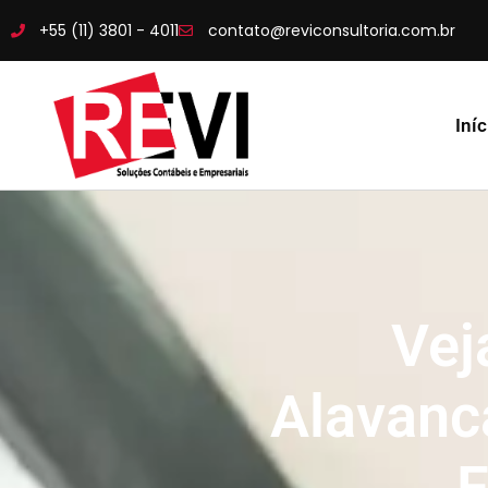
+55 (11) 3801 - 4011
contato@reviconsultoria.com.br
Iníc
Vej
Alavanc
F