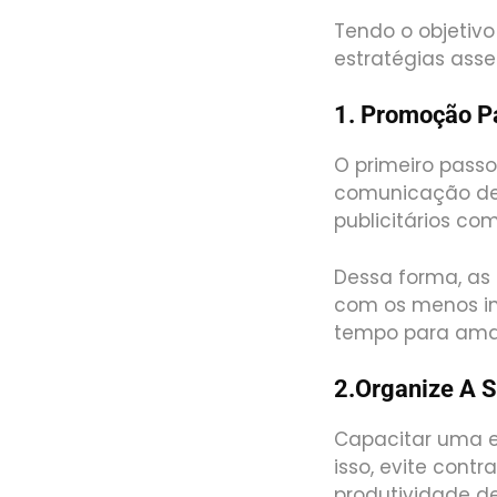
Tendo o objetiv
estratégias asser
1. Promoção P
O primeiro pass
comunicação de 
publicitários co
Dessa forma, as
com os menos in
tempo para amad
2.Organize A 
Capacitar uma e
isso, evite cont
produtividade d