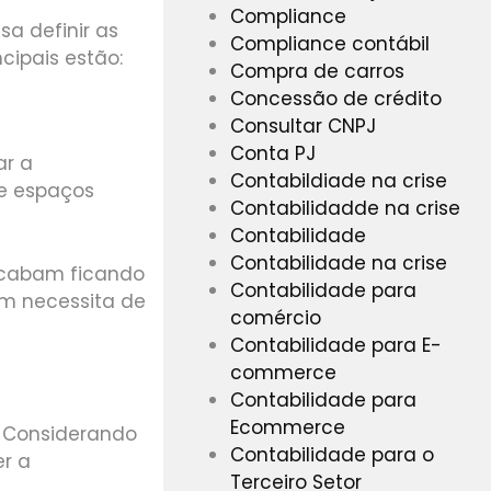
Compliance
isa definir as
Compliance contábil
ncipais estão:
Compra de carros
Concessão de crédito
Consultar CNPJ
Conta PJ
ar a
Contabildiade na crise
e espaços
Contabilidadde na crise
Contabilidade
Contabilidade na crise
acabam ficando
Contabilidade para
ém necessita de
comércio
Contabilidade para E-
commerce
Contabilidade para
Ecommerce
 Considerando
Contabilidade para o
er a
Terceiro Setor