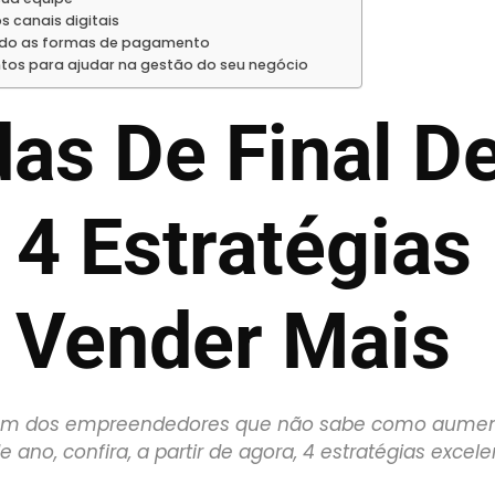
s canais digitais
ando as formas de pagamento
tos para ajudar na gestão do seu negócio
as De Final D
 4 Estratégias
 Vender Mais
 um dos empreendedores que não sabe como aumen
e ano, confira, a partir de agora, 4 estratégias excele