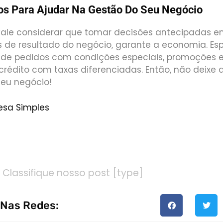
os Para Ajudar Na Gestão Do Seu Negócio
vale considerar que tomar decisões antecipadas e
es de resultado do negócio, garante a economia. E
 de pedidos com condições especiais, promoções 
rédito com taxas diferenciadas. Então, não deixe d
seu negócio!
esa Simples
AQUI AGORA MESMO E FALE JÁ CONOSCO PARA MAIS I
Classifique nosso post [type]
 Nas Redes: