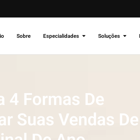
io
Sobre
Especialidades
Soluções
a 4 Formas De
ar Suas Vendas De
inal De Ano