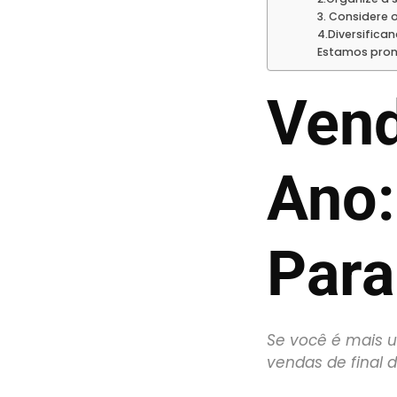
3. Considere o
4.Diversific
Estamos pron
Vend
Ano:
Para
Se você é mais
vendas de final d