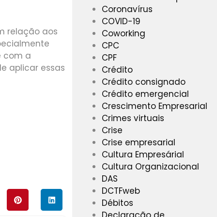
Coronavírus
COVID-19
m relação aos
Coworking
specialmente
CPC
e com a
CPF
e aplicar essas
Crédito
Crédito consignado
Crédito emergencial
Crescimento Empresarial
Crimes virtuais
Crise
NFORMAÇÕES!
Crise empresarial
Cultura Empresárial
Cultura Organizacional
DAS
DCTFweb
Débitos
Declaração de