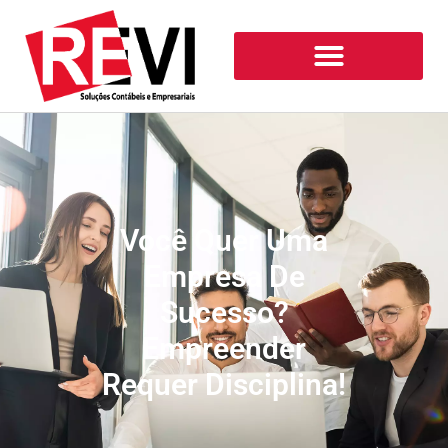
Você Quer Uma
Empresa De
Sucesso?
Empreender
Requer Disciplina!