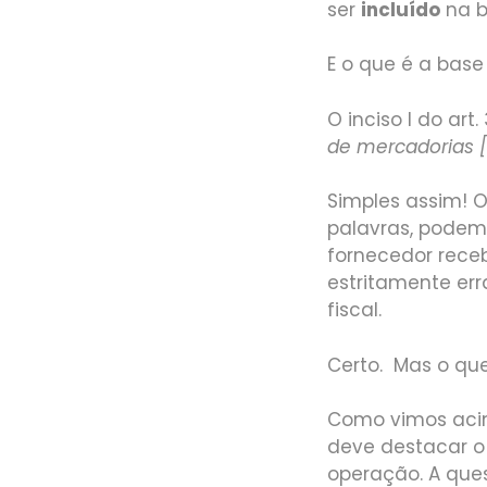
ser
incluído
na b
E o que é a base
O inciso I do art
de mercadorias 
Simples assim! O
palavras, podemo
fornecedor receb
estritamente err
fiscal.
Certo. Mas o que
Como vimos acima
deve destacar o 
operação. A ques