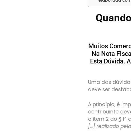
elaborada com 
Quando 
Muitos Comerc
Na Nota Fiscal
Esta Dúvida. 
Uma das dúvidas 
deve ser destac
A princípio, é i
contribuinte dev
o item 2 do § 1º 
[…] realizado pe