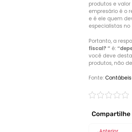
produtos e valor
empresário é o 
e é ele quem dev
especialistas no
Portanto, a resp
fiscal? ”
é:
“dep
você deve destaca
produtos, não d
Fonte:
Contábeis
Compartilhe
Anterior