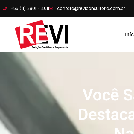
+55 (11) 3801 - 4011
contato@reviconsultoria.com.br
Iníc
Você S
Destaca
Na