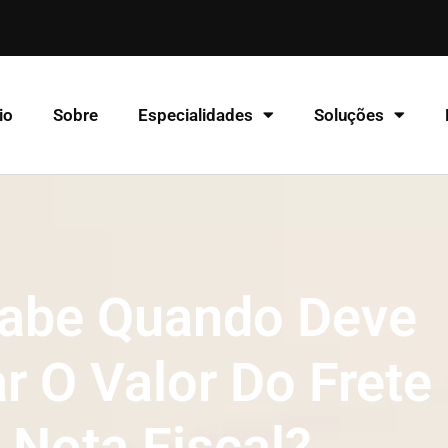
io
Sobre
Especialidades
Soluções
abe Quando Deve
r O Valor Do Frete
 Nota Fiscal?