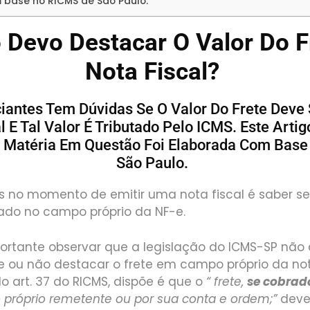
base no RICMS de São Paulo.
Devo Destacar O Valor Do F
Nota Fiscal?
iantes Tem Dúvidas Se O Valor Do Frete Deve
 E Tal Valor É Tributado Pelo ICMS. Este Artig
A Matéria Em Questão Foi Elaborada Com Bas
São Paulo.
no momento de emitir uma nota fiscal é saber se 
ado no campo próprio da NF-e.
mportante observar que a legislação do ICMS-SP não d
e ou não destacar o frete em campo próprio da not
do art. 37 do RICMS, dispõe é que o
“ frete,
se cobrad
lo próprio remetente ou por sua conta e ordem;”
dev